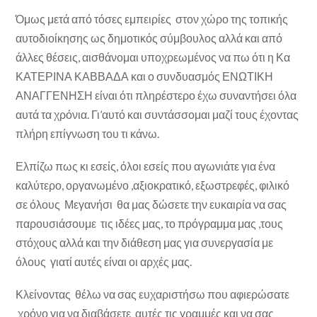
Όμως μετά από τόσες εμπειρίες στον χώρο της τοπικής
αυτοδιοίκησης ως δημοτικός σύμβουλος αλλά και από
άλλες θέσεις, αισθάνομαι υποχρεωμένος να πω ότι η Κα
ΚΑΤΕΡΙΝΑ ΚΑΒΒΑΔΑ και ο συνδυασμός ΕΝΩΤΙΚΗ
ΑΝΑΓΓΕΝΗΣΗ είναι ότι πληρέστερο έχω συναντήσει όλα
αυτά τα χρόνια. Γι’αυτό και συντάσσομαι μαζί τους έχοντας
πλήρη επίγνωση του τι κάνω.
Ελπίζω πως κι εσείς, όλοι εσείς που αγωνιάτε για ένα
καλύτερο, οργανωμένο ,αξιοκρατικό, εξωστρεφές, φιλικό
σε όλους Μεγανήσι θα μας δώσετε την ευκαιρία να σας
παρουσιάσουμε τις ιδέες μας, το πρόγραμμα μας ,τους
στόχους αλλά και την διάθεση μας για συνεργασία με
όλους γιατί αυτές είναι οι αρχές μας.
Κλείνοντας θέλω να σας ευχαριστήσω που αφιερώσατε
χρόνο για να διαβάσετε αυτές τις γραμμές και να σας