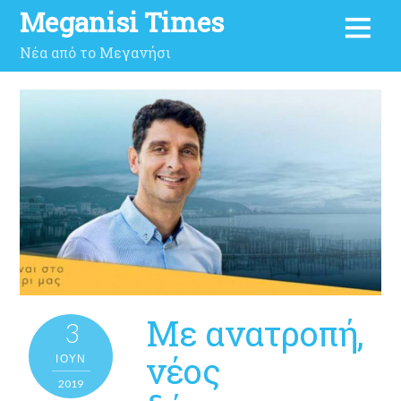
Meganisi Times
Νέα από το Μεγανήσι
Με ανατροπή,
3
νέος
ΙΟΎΝ
2019