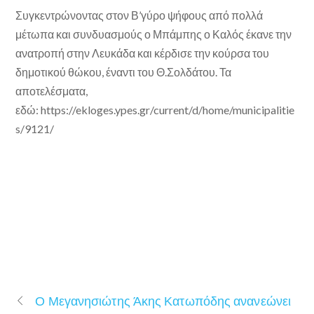
Συγκεντρώνοντας στον Β’γύρο ψήφους από πολλά
μέτωπα και συνδυασμούς ο Μπάμπης ο Καλός έκανε την
ανατροπή στην Λευκάδα και κέρδισε την κούρσα του
δημοτικού θώκου, έναντι του Θ.Σολδάτου. Τα
αποτελέσματα,
εδώ: https://ekloges.ypes.gr/current/d/home/municipalitie
s/9121/
Ο Μεγανησιώτης Άκης Κατωπόδης ανανεώνει