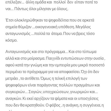
επέλεξαν… άλλη ομάδα και πολλοί δεν είπαν ποτέ το
ναι… Πάντως όλοι μίλησαν με όλους.
Έτσι ολοκληρώθηκαν τα ψηφοδέλτια που σε αρκετά
σημεία θύμιζαν …οικογενειακή υπόθεση. Μεγάλος
ανταγωνισμός …πολλά τα άτομα. Που να βρεις τόσο
κόσμο.
Ανταγωνισμός και στο πρόγραμμα… Και στο τύπωμα
αλλά και στο μοίρασμα. Παιχνίδι εντυπώσεων στην ουσία ,
αφού κατά την γνώμη και την εμπειρία μου μικρό ποσοστό
περιμένει το πρόγραμμα για να αποφασίσει. Όχι ότι δεν
μετράει , το αντίθετο. Όμως η τελική επιλογή των
ψηφοφόρων είναι παράγοντας πολλών πραγμάτων και
συγκυριών… Σογιών, υποχρεώσεων, γνωριμιών και…
αναγκών. Κι εκεί αρχίζουν τα ψέματα και οι υποσχέσεις
που δεν θα κρατηθούν. Ο φόβος , η ανάγκη, η συγγένεια, η