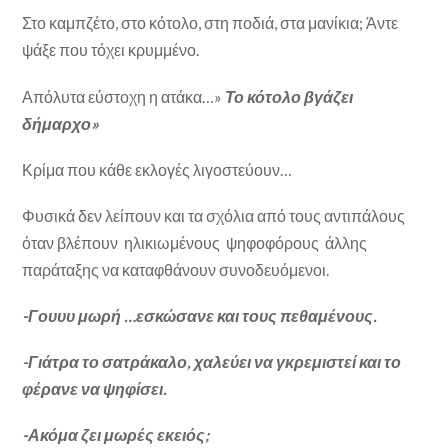
Στο καμπζέτο, στο κότολο, στη ποδιά, στα μανίκια; Άντε
ψάξε που τόχει κρυμμένο.
Απόλυτα εύστοχη η ατάκα…»
Το κότολο βγάζει
δήμαρχο»
Κρίμα που κάθε εκλογές λιγοστεύουν…
Φυσικά δεν λείπουν και τα σχόλια από τους αντιπάλους
όταν βλέπουν ηλικιωμένους ψηφοφόρους άλλης
παράταξης να καταφθάνουν συνοδευόμενοι.
-Γουυυ μωρή …εσκώσανε και τους πεθαμένους.
-Γιάτρα το σατράκαλο, χαλεύει να γκρεμιστεί και το
φέρανε να ψηφίσει.
-Ακόμα ζει μωρές εκειός;