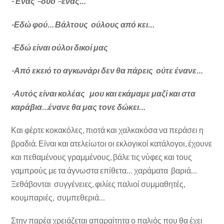
-Ένας –δύο –ένας…
-Εδώ φού… Βάλτους ούλους από κει…
-Εδώ είναι ούλοι δικοί μας
-Από εκειό το αγκωνάρι δεν θα πάρεις ούτε ένανε…
-Αυτός είναι κολέας μου και εκάμαμε μαζί και στα
καράβια…ένανε θα μας τονε δώκει…
Και φέρτε κοκακόλες, πιοτά και χαλκακόσα να περάσει η
βραδιά. Είναι και ατελείωτοι οι εκλογικοί κατάλογοι, έχουνε
και πεθαμένους γραμμένους, βάλε τις νύφες και τους
γαμπρούς με τα άγνωστα επίθετα… χαράματα βαριά…
Ξεθάβονται συγγένειες, φιλίες παλιοί συμμαθητές,
κουμπαριές, συμπεθεριά…
Στην παρέα χρειάζεται απαραίτητα ο παλιός που θα έχει