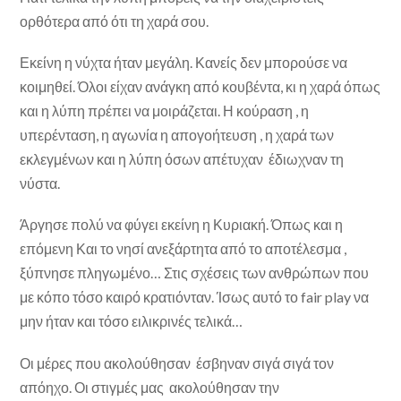
ορθότερα από ότι τη χαρά σου.
Εκείνη η νύχτα ήταν μεγάλη. Κανείς δεν μπορούσε να
κοιμηθεί. Όλοι είχαν ανάγκη από κουβέντα, κι η χαρά όπως
και η λύπη πρέπει να μοιράζεται. Η κούραση , η
υπερένταση, η αγωνία η απογοήτευση , η χαρά των
εκλεγμένων και η λύπη όσων απέτυχαν έδιωχναν τη
νύστα.
Άργησε πολύ να φύγει εκείνη η Κυριακή. Όπως και η
επόμενη Και το νησί ανεξάρτητα από το αποτέλεσμα ,
ξύπνησε πληγωμένο… Στις σχέσεις των ανθρώπων που
με κόπο τόσο καιρό κρατιόνταν. Ίσως αυτό το fair play να
μην ήταν και τόσο ειλικρινές τελικά…
Οι μέρες που ακολούθησαν έσβηναν σιγά σιγά τον
απόηχο. Οι στιγμές μας ακολούθησαν την