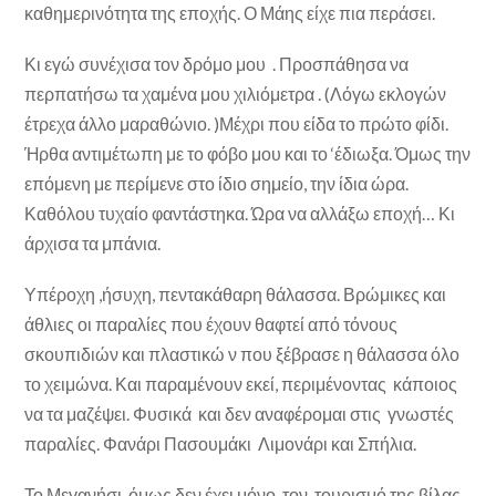
καθημερινότητα της εποχής. Ο Μάης είχε πια περάσει.
Κι εγώ συνέχισα τον δρόμο μου . Προσπάθησα να
περπατήσω τα χαμένα μου χιλιόμετρα . (Λόγω εκλογών
έτρεχα άλλο μαραθώνιο. )Μέχρι που είδα το πρώτο φίδι.
Ήρθα αντιμέτωπη με το φόβο μου και το ‘έδιωξα. Όμως την
επόμενη με περίμενε στο ίδιο σημείο, την ίδια ώρα.
Καθόλου τυχαίο φαντάστηκα. Ώρα να αλλάξω εποχή… Κι
άρχισα τα μπάνια.
Υπέροχη ,ήσυχη, πεντακάθαρη θάλασσα. Βρώμικες και
άθλιες οι παραλίες που έχουν θαφτεί από τόνους
σκουπιδιών και πλαστικώ ν που ξέβρασε η θάλασσα όλο
το χειμώνα. Και παραμένουν εκεί, περιμένοντας κάποιος
να τα μαζέψει. Φυσικά και δεν αναφέρομαι στις γνωστές
παραλίες. Φανάρι Πασουμάκι Λιμονάρι και Σπήλια.
Το Μεγανήσι όμως δεν έχει μόνο τον τουρισμό της βίλας .