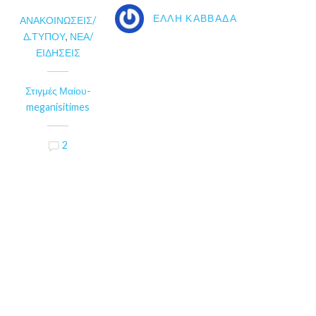
ΈΛΛΗ ΚΑΒΒΑΔΆ
ΑΝΑΚΟΙΝΏΣΕΙΣ/
Δ.ΤΎΠΟΥ
,
ΝΈΑ/
ΕΙΔΉΣΕΙΣ
Στιγμές Μαίου-
meganisitimes
2