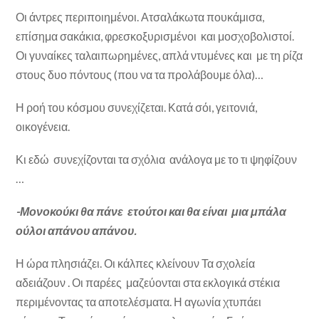
Οι άντρες περιποιημένοι. Ατσαλάκωτα πουκάμισα,
επίσημα σακάκια, φρεσκοξυρισμένοι και μοσχοβολιστοί.
Οι γυναίκες ταλαιπωρημένες, απλά ντυμένες και με τη ρίζα
στους δυο πόντους (που να τα προλάβουμε όλα)…
Η ροή του κόσμου συνεχίζεται. Κατά σόι, γειτονιά,
οικογένεια.
Κι εδώ συνεχίζονται τα σχόλια ανάλογα με το τι ψηφίζουν
…
-Μονοκούκι θα πάνε ετούτοι και θα είναι μια μπάλα
ούλοι απάνου απάνου.
Η ώρα πλησιάζει. Οι κάλπες κλείνουν Τα σχολεία
αδειάζουν . Οι παρέες μαζεύονται στα εκλογικά στέκια
περιμένοντας τα αποτελέσματα. Η αγωνία χτυπάει