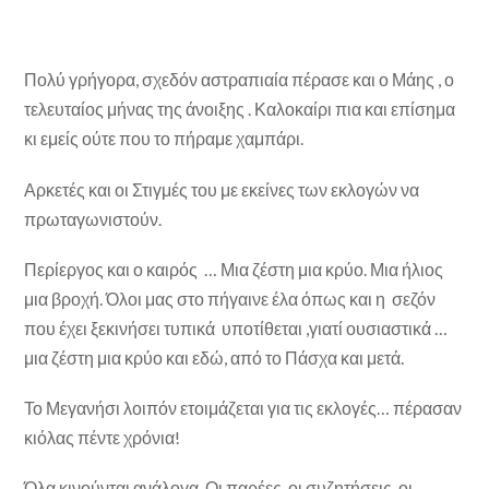
Πολύ γρήγορα, σχεδόν αστραπιαία πέρασε και ο Μάης , ο
τελευταίος μήνας της άνοιξης . Καλοκαίρι πια και επίσημα
κι εμείς ούτε που το πήραμε χαμπάρι.
Αρκετές και οι Στιγμές του με εκείνες των εκλογών να
πρωταγωνιστούν.
Περίεργος και ο καιρός … Μια ζέστη μια κρύο. Μια ήλιος
μια βροχή. Όλοι μας στο πήγαινε έλα όπως και η σεζόν
που έχει ξεκινήσει τυπικά υποτίθεται ,γιατί ουσιαστικά …
μια ζέστη μια κρύο και εδώ, από το Πάσχα και μετά.
Το Μεγανήσι λοιπόν ετοιμάζεται για τις εκλογές… πέρασαν
κιόλας πέντε χρόνια!
Όλα κινούνται ανάλογα. Οι παρέες, οι συζητήσεις, οι