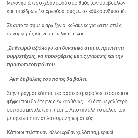
Μεγανησιώτες σχεδόν αφού ο αριθμός των συμβούλων
και παρέδρων ξεπερνούσε τους 30 σε κάθε συνδυασμό.
Σε αυτό το σημείο άρχιζαν οι κολακείες για να πειστεί ο
συνομιλητής και να πει τελικά το ναι .
_Σε θεωρώ αξιόλογο και δυναμικό άτομο, πρέπει να
συμμετέχεις, να προσφέρεις με τις γνώσεις και την
προσωπικότητά σου
.
–
Aμα δε βάλεις εσύ ποιος θα βάλει;
Στην πραγματικότητα περισσότερο μετρούσε το σόι και οι
ψήφοι που θα έφερνε ο εν κααθένας… Κι όσο μεγαλύτερο
σόι τόσο μεγαλύτερη πίεση… Από την άλλη ο ρόλος του
μπορεί να ήταν απλά συμπληρωματικός.
Κάποιοι πείστηκαν, άλλοι έριξαν χυλόπιτα, μερικοί