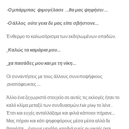
-Ο μπάρμπας ψιμογέλασε …θα μας ψηφήσει …
-Ο άλλος ούτε γεια δε μας είπε σβήστονε…
Ένθερμο το καλωσόρισμα των εκδηλωμένων οπαδών.
_Καλώς τα καμάρια μου…
_χα πασάδες μου και με τη νίκη…
Οι συναντήσεις με τους άλλους συνυποψήφιους
,αναπόφευκτες …
Άλλο ένα ξεχωριστό στοιχείο σε αυτές τις εκλογές ήταν το
καλό κλίμα μεταξύ των συνδυασμών.fair play το λένε .
Έτσι και ευχές ανταλλάξαμε και φιλιά κάποιοι πήρανε…
Μας πήραν και κάτι ψηφοφόρους μέσα μέσα αλλά δε
βαριέστε… έχουμε μεγάλη καρδιά εμείς οι μικρές (και