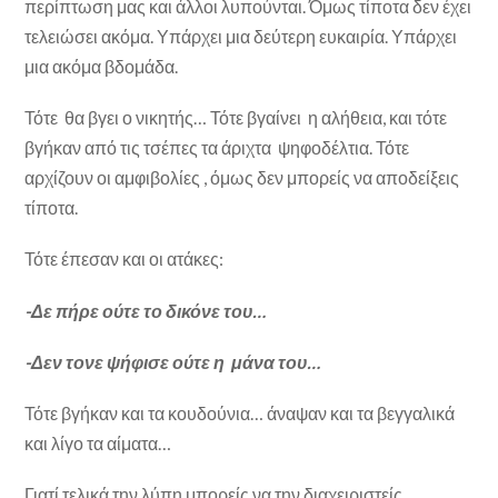
περίπτωση μας και άλλοι λυπούνται. Όμως τίποτα δεν έχει
τελειώσει ακόμα. Υπάρχει μια δεύτερη ευκαιρία. Υπάρχει
μια ακόμα βδομάδα.
Τότε θα βγει ο νικητής… Τότε βγαίνει η αλήθεια, και τότε
βγήκαν από τις τσέπες τα άριχτα ψηφοδέλτια. Τότε
αρχίζουν οι αμφιβολίες , όμως δεν μπορείς να αποδείξεις
τίποτα.
Τότε έπεσαν και οι ατάκες:
-Δε πήρε ούτε το δικόνε του…
-Δεν τονε ψήφισε ούτε η μάνα του…
Τότε βγήκαν και τα κουδούνια… άναψαν και τα βεγγαλικά
και λίγο τα αίματα…
Γιατί τελικά την λύπη μπορείς να την διαχειριστείς