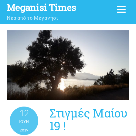
Meganisi Times
Νέα από το Μεγανήσι
Στιγμές Μαίου
12
19 !
ΙΟΎΝ
2019