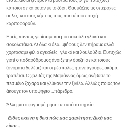
κάποιοι σε χαιρετάν με το ζόρι . Θαυμάζεις τις υπέροχες
αυλές και τους κήπους τους που τέτοια εποχή
καρποφορούν.
Εμείς πάντως γεμίσαμε και μια σακούλα γλυκά και
σοκολατάκια. Α! όλα κι όλα…ψήφους δεν πήραμε αλλά
χορτάσαμε φιλιά αγκαλιές , γλυκά και λουλούδια. Ευτυχώς
γιατί ο ποδαρόδρομος άνοιξε την όρεξη σε κάποιους
(ονόματα δε λέμε) και οι μέσπολες ήτανε άγουρες ακόμα…
τραπέτσι. Ο χαλβάς της Μαριάννας όμως ανέβασε το
πεσμένο ζάχαρο και γλύκανε την ξινίλα. Αλλιώς ποιος τον
άκουγε τον υποψήφιο …πάρεδρο.
Άλλη μια σφυγμομέτρηση σε αυτό το σημείο.
-Είδες εκείνη η θειά πώς μας χαιρέτησε; Δική μας
είναι…