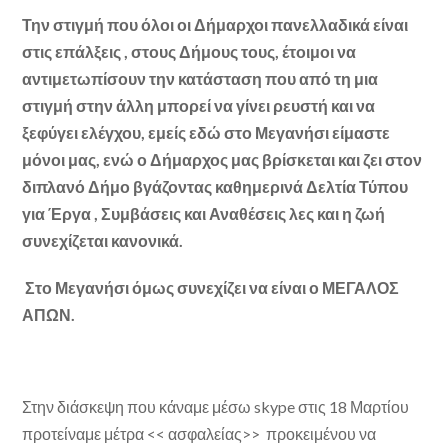
Την στιγμή που όλοι οι Δήμαρχοι πανελλαδικά είναι
στις επάλξεις , στους Δήμους τους, έτοιμοι να
αντιμετωπίσουν την κατάσταση που από τη μια
στιγμή στην άλλη μπορεί να γίνει ρευστή και να
ξεφύγει ελέγχου, εμείς εδώ στο Μεγανήσι είμαστε
μόνοι μας, ενώ ο Δήμαρχος μας βρίσκεται και ζει στον
διπλανό Δήμο βγάζοντας καθημερινά Δελτία Τύπου
για Έργα , Συμβάσεις και Αναθέσεις λες και η ζωή
συνεχίζεται κανονικά.
Στο Μεγανήσι όμως συνεχίζει να είναι ο ΜΕΓΑΛΟΣ
ΑΠΩΝ.
Στην διάσκεψη που κάναμε μέσω skype στις 18 Μαρτίου
προτείναμε μέτρα << ασφαλείας>> προκειμένου να