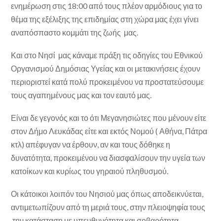
ενημέρωση στις 18:00 από τους πλέον αρμόδιους για το
θέμα της εξέλιξης της επιδημίας στη χώρα μας έχει γίνει
αναπόσπαστο κομμάτι της ζωής μας.
Και στο Νησί μας κάναμε πράξη τις οδηγίες του Εθνικού
Οργανισμού Δημόσιας Υγείας και οι μετακινήσεις έχουν
περιοριστεί κατά πολύ προκειμένου να προστατεύσουμε
τους αγαπημένους μας και τον εαυτό μας.
Είναι δε γεγονός και το ότι Μεγανησιώτες που μένουν είτε
στον Δήμο Λευκάδας είτε και εκτός Νομού ( Αθήνα, Πάτρα
κτλ) απέφυγαν να έρθουν, αν και τους δόθηκε η
δυνατότητα, προκειμένου να διασφαλίσουν την υγεία των
κατοίκων και κυρίως του γηραιού πληθυσμού.
Οι κάτοικοι λοιπόν του Νησιού μας όπως αποδεικνύεται,
αντιμετωπίζουν από τη μεριά τους, στην πλειοψηφία τους
,την κατάσταση με υπευθυνότητα και σοβαρότητα.