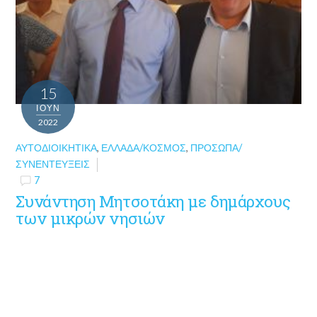
15
ΙΟΎΝ
2022
ΑΥΤΟΔΙΟΙΚΗΤΙΚΆ
,
ΕΛΛΆΔΑ/ΚΌΣΜΟΣ
,
ΠΡΌΣΩΠΑ/
ΣΥΝΕΝΤΕΎΞΕΙΣ
7
Συνάντηση Μητσοτάκη με δημάρχους
των μικρών νησιών