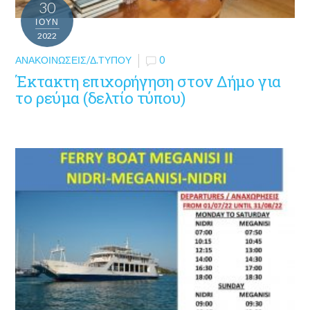
30
ΙΟΎΝ
2022
ΑΝΑΚΟΙΝΏΣΕΙΣ/Δ.ΤΎΠΟΥ
0
Έκτακτη επιχορήγηση στον Δήμο για
το ρεύμα (δελτίο τύπου)