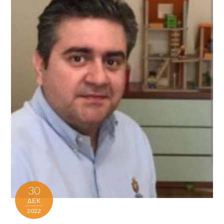
30
ΔΕΚ
2022