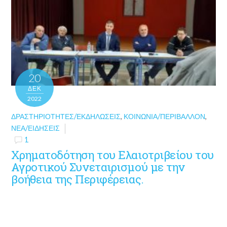
20
ΔΕΚ
2022
ΔΡΑΣΤΗΡΙΌΤΗΤΕΣ/ΕΚΔΗΛΏΣΕΙΣ
,
ΚΟΙΝΩΝΊΑ/ΠΕΡΙΒΆΛΛΟΝ
,
ΝΈΑ/ΕΙΔΉΣΕΙΣ
1
Χρηματοδότηση του Ελαιοτριβείου του
Αγροτικού Συνεταιρισμού με την
βοήθεια της Περιφέρειας.