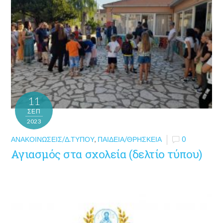
11
ΣΕΠ
2023
ΑΝΑΚΟΙΝΏΣΕΙΣ/Δ.ΤΎΠΟΥ
,
ΠΑΙΔΕΊΑ/ΘΡΗΣΚΕΊΑ
0
Αγιασμός στα σχολεία (δελτίο τύπου)