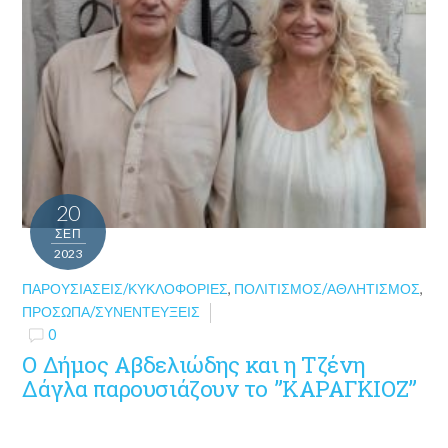
20
ΣΕΠ
2023
ΠΑΡΟΥΣΙΆΣΕΙΣ/ΚΥΚΛΟΦΟΡΊΕΣ
,
ΠΟΛΙΤΙΣΜΌΣ/ΑΘΛΗΤΙΣΜΌΣ
,
ΠΡΌΣΩΠΑ/ΣΥΝΕΝΤΕΎΞΕΙΣ
0
Ο Δήμος Αβδελιώδης και η Τζένη
Δάγλα παρουσιάζουν το ”ΚΑΡΑΓΚΙΟΖ”