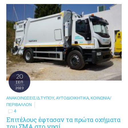
20
ΣΕΠ
2023
ΑΝΑΚΟΙΝΏΣΕΙΣ/Δ.ΤΎΠΟΥ
,
ΑΥΤΟΔΙΟΙΚΗΤΙΚΆ
,
ΚΟΙΝΩΝΊΑ/
ΠΕΡΙΒΆΛΛΟΝ
4
Επιτέλους έφτασαν τα πρώτα οχήματα
του ΣΜΑ στο νησί.