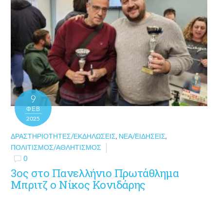
9
ΦΕΒ
2025
ΔΡΑΣΤΗΡΙΌΤΗΤΕΣ/ΕΚΔΗΛΏΣΕΙΣ
,
ΝΈΑ/ΕΙΔΉΣΕΙΣ
,
ΠΟΛΙΤΙΣΜΌΣ/ΑΘΛΗΤΙΣΜΌΣ
0
3ος στο Πανελλήνιο Πρωτάθλημα
Μπριτζ ο Νίκος Κονιδάρης