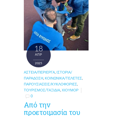
18
ΑΠΡ
2025
ΑΣΤΕΊΑ/ΠΕΡΊΕΡΓΑ
,
ΙΣΤΟΡΊΑ/
ΠΑΡΆΔΟΣΗ
,
ΚΟΙΝΩΝΙΚΆ/ΤΕΛΕΤΈΣ
,
ΠΑΡΟΥΣΙΆΣΕΙΣ/ΚΥΚΛΟΦΟΡΊΕΣ
,
ΤΟΥΡΙΣΜΌΣ/ΤΑΞΊΔΙΑ
,
ΧΙΟΎΜΟΡ
0
Από την
προετοιμασία του