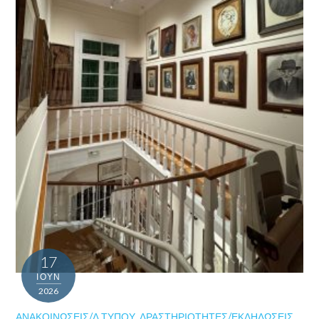
17
ΙΟΎΝ
2026
ΑΝΑΚΟΙΝΏΣΕΙΣ/Δ.ΤΎΠΟΥ
,
ΔΡΑΣΤΗΡΙΌΤΗΤΕΣ/ΕΚΔΗΛΏΣΕΙΣ
,