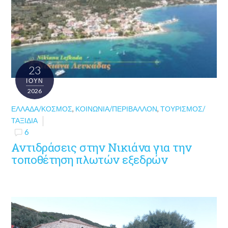
23
ΙΟΎΝ
2026
ΕΛΛΆΔΑ/ΚΌΣΜΟΣ
,
ΚΟΙΝΩΝΊΑ/ΠΕΡΙΒΆΛΛΟΝ
,
ΤΟΥΡΙΣΜΌΣ/
ΤΑΞΊΔΙΑ
6
Αντιδράσεις στην Νικιάνα για την
τοποθέτηση πλωτών εξεδρών