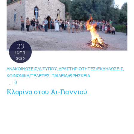
23
ΙΟΎΝ
2026
ΑΝΑΚΟΙΝΏΣΕΙΣ/Δ.ΤΎΠΟΥ
,
ΔΡΑΣΤΗΡΙΌΤΗΤΕΣ/ΕΚΔΗΛΏΣΕΙΣ
,
ΚΟΙΝΩΝΙΚΆ/ΤΕΛΕΤΈΣ
,
ΠΑΙΔΕΊΑ/ΘΡΗΣΚΕΊΑ
0
Κλαρίνα στου Άι-Γιαννιού