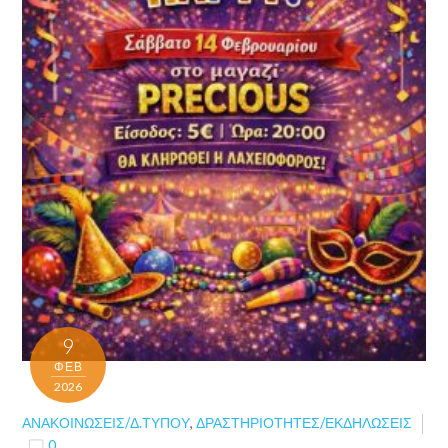
9
ΦΕΒ
2026
ΑΝΑΚΟΙΝΏΣΕΙΣ/Δ.ΤΎΠΟΥ
,
ΔΡΑΣΤΗΡΙΌΤΗΤΕΣ/ΕΚΔΗΛΏΣΕΙΣ
0