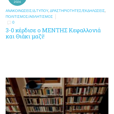
2026
ΑΝΑΚΟΙΝΏΣΕΙΣ/Δ.ΤΎΠΟΥ
,
ΔΡΑΣΤΗΡΙΌΤΗΤΕΣ/ΕΚΔΗΛΏΣΕΙΣ
,
ΠΟΛΙΤΙΣΜΌΣ/ΑΘΛΗΤΙΣΜΌΣ
0
3-0 κέρδισε ο ΜΕΝΤΗΣ Κεφαλλονιά
και Θιάκι μαζί!