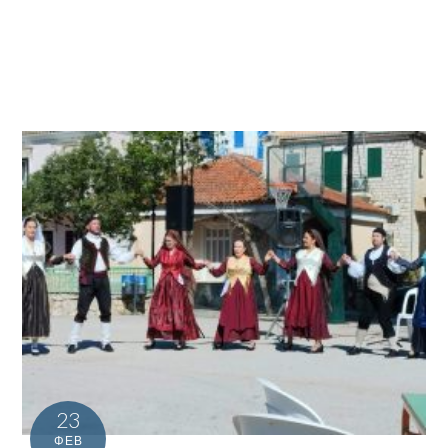
23
ΦΕΒ