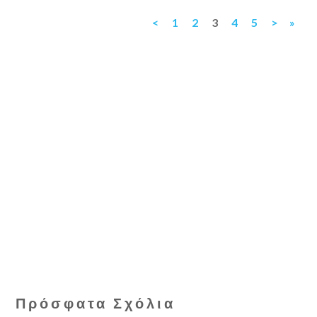
<
1
2
3
4
5
>
»
Πρόσφατα Σχόλια