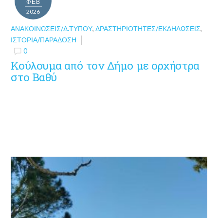
ΦΕΒ
2026
ΑΝΑΚΟΙΝΏΣΕΙΣ/Δ.ΤΎΠΟΥ
,
ΔΡΑΣΤΗΡΙΌΤΗΤΕΣ/ΕΚΔΗΛΏΣΕΙΣ
,
ΙΣΤΟΡΊΑ/ΠΑΡΆΔΟΣΗ
0
Κούλουμα από τον Δήμο με ορχήστρα
στο Βαθύ