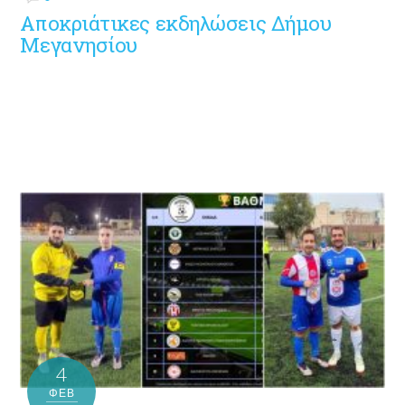
Αποκριάτικες εκδηλώσεις Δήμου
Μεγανησίου
4
ΦΕΒ