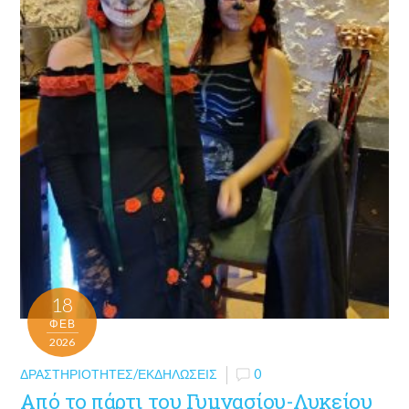
18
ΦΕΒ
2026
ΔΡΑΣΤΗΡΙΌΤΗΤΕΣ/ΕΚΔΗΛΏΣΕΙΣ
0
Από το πάρτι του Γυμνασίου-Λυκείου