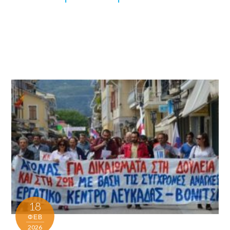
18
ΦΕΒ
2026