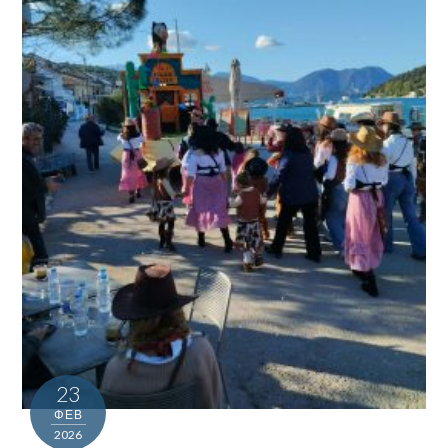
23
ΦΕΒ
2026