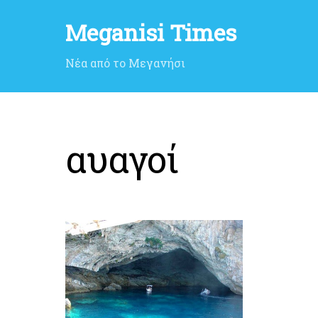
Meganisi Times
Νέα από το Μεγανήσι
αυαγοί