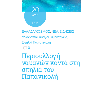
20
ΑΥΓ
2011
ΕΛΛΆΔΑ/ΚΌΣΜΟΣ
,
ΝΈΑ/ΕΙΔΉΣΕΙΣ
αλλοδαποί
,
αυαγοί
,
λιμεναρχείο
,
Σπηλιά Παπανικολή
0
Περισυλλογή
ναυαγών κοντά στη
σπηλιά του
Παπανικολή