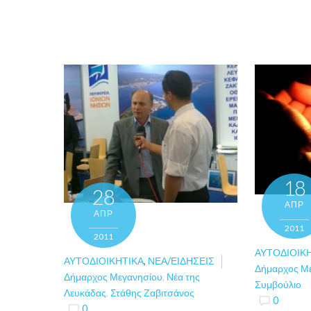
18
28
ΑΠΡ
ΑΠΡ
2011
2011
ΑΥΤΟΔΙΟΙΚ
ΑΥΤΟΔΙΟΙΚΗΤΙΚΆ
,
ΝΈΑ/ΕΙΔΉΣΕΙΣ
Δήμαρχος Μ
Δήμαρχος Μεγανησίου
,
Νέα της
Συμβούλιο
Λευκάδας
,
Στάθης Ζαβιτσάνος
0
0