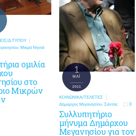
ΕΙΣ/Δ.ΤΎΠΟΥ
εγανησίου
,
Μικρά Νησιά
τήρια ομιλία
1
χου
ΜΑΪ́
ησίου στο
2011
ριο Μικρών
ών
ΚΟΙΝΩΝΙΚΆ/ΤΕΛΕΤΈΣ
Δήμαρχος Μεγανησίου
,
Σάντας
0
Συλλυπητήριο
μήνυμα Δημάρχου
Μεγανησίου για τον