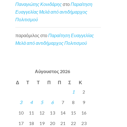
Παναγιώτης Κονιδάρης
στο
Παραίτηση
Ευαγγελίας Μελά από αντιδήμαρχος
Πολιτισμού
παραόμιλος
στο
Παραίτηση Ευαγγελίας
Μελά από αντιδήμαρχος Πολιτισμού
Αύγουστος 2026
Δ
Τ
Τ
Π
Π
Σ
Κ
1
2
3
4
5
6
7
8
9
10
11
12
13
14
15
16
17
18
19
20
21
22
23