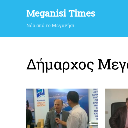
Meganisi Times
Νέα από το Μεγανήσι
Δήμαρχος Μεγ