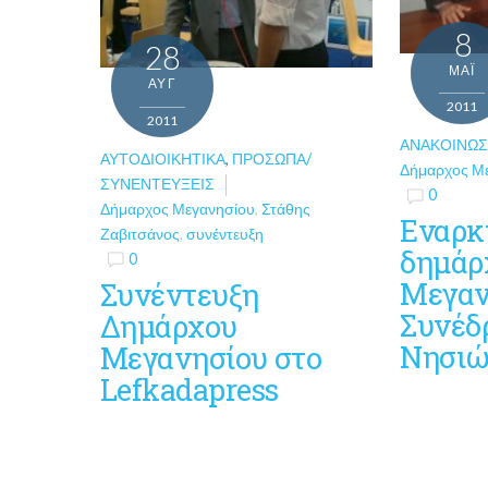
8
28
ΜΑΪ́
ΑΥΓ
2011
2011
ΑΝΑΚΟΙΝΏΣ
ΑΥΤΟΔΙΟΙΚΗΤΙΚΆ
,
ΠΡΌΣΩΠΑ/
Δήμαρχος Μ
ΣΥΝΕΝΤΕΎΞΕΙΣ
0
Δήμαρχος Μεγανησίου
,
Στάθης
Εναρκ
Ζαβιτσάνος
,
συνέντευξη
δημάρ
0
Μεγαν
Συνέντευξη
Συνέδ
Δημάρχου
Νησι
Μεγανησίου στο
Lefkadapress