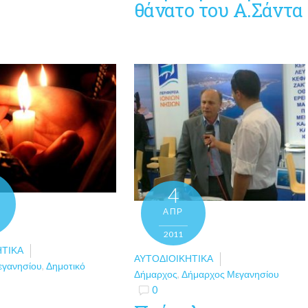
θάνατο του Α.Σάντα
4
ΑΠΡ
2011
ΗΤΙΚΆ
ΑΥΤΟΔΙΟΙΚΗΤΙΚΆ
εγανησίου
,
Δημοτικό
Δήμαρχος
,
Δήμαρχος Μεγανησίου
0