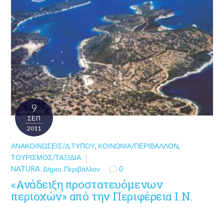
9
ΣΕΠ
2011
ΑΝΑΚΟΙΝΏΣΕΙΣ/Δ.ΤΎΠΟΥ
,
ΚΟΙΝΩΝΊΑ/ΠΕΡΙΒΆΛΛΟΝ
,
ΤΟΥΡΙΣΜΌΣ/ΤΑΞΊΔΙΑ
NATURA
,
Δήμοι
,
Περιβάλλον
0
«Ανάδειξη προστατευόμενων
περιοχών» από την Περιφέρεια Ι.Ν.