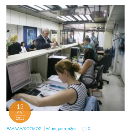
13
ΜΑΪ́
2011
ΕΛΛΆΔΑ/ΚΌΣΜΟΣ
Δήμοι
,
μετατάξεις
0