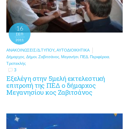
16
ΣΕΠ
2011
ΑΝΑΚΟΙΝΏΣΕΙΣ/Δ.ΤΎΠΟΥ
,
ΑΥΤΟΔΙΟΙΚΗΤΙΚΆ
Δήμαρχος
,
Δήμοι
,
Ζαβιτσάνος
,
Μεγανήσι
,
ΠΕΔ
,
Περιφέρεια
,
Τρεπεκλής
3
Εξελέγη στην 5μελή εκτελεστική
επιτροπή της ΠΕΔ ο δήμαρχος
Μεγανησίου κος Ζαβιτσάνος