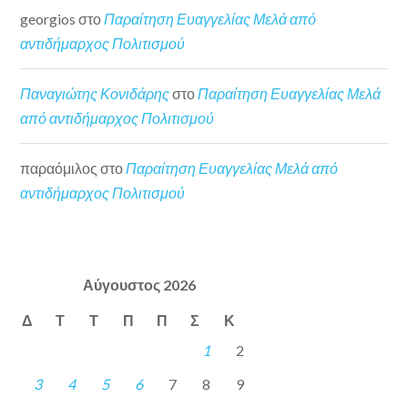
georgios
στο
Παραίτηση Ευαγγελίας Μελά από
αντιδήμαρχος Πολιτισμού
Παναγιώτης Κονιδάρης
στο
Παραίτηση Ευαγγελίας Μελά
από αντιδήμαρχος Πολιτισμού
παραόμιλος
στο
Παραίτηση Ευαγγελίας Μελά από
αντιδήμαρχος Πολιτισμού
Αύγουστος 2026
Δ
Τ
Τ
Π
Π
Σ
Κ
1
2
3
4
5
6
7
8
9