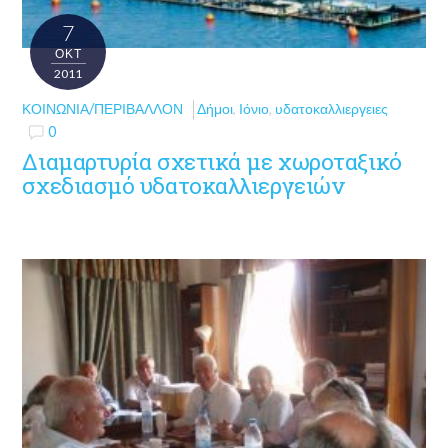
7
ΟΚΤ
2011
ΚΟΙΝΩΝΊΑ/ΠΕΡΙΒΆΛΛΟΝ
Δήμοι
,
Ιόνιο
,
υδατοκαλλιεργειες
0
Διαμαρτυρία σχετικά με χωροταξικό
σχεδιασμό υδατοκαλλιεργειών