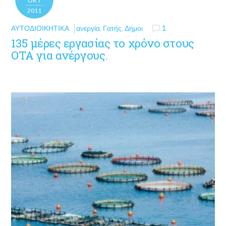
ΟΚΤ
2011
ΑΥΤΟΔΙΟΙΚΗΤΙΚΆ
ανεργία
,
Γατής
,
Δήμοι
1
135 μέρες εργασίας το χρόνο στους
ΟΤΑ για ανέργους.