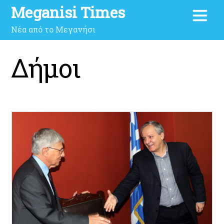
Meganisi Times
Νέα από το Μεγανήσι
Δήμοι