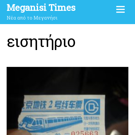
Meganisi Times
Νέα από το Μεγανήσι
εισητήριο