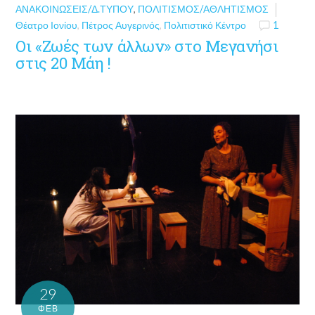
ΑΝΑΚΟΙΝΏΣΕΙΣ/Δ.ΤΎΠΟΥ
,
ΠΟΛΙΤΙΣΜΌΣ/ΑΘΛΗΤΙΣΜΌΣ
Θέατρο Ιονίου
,
Πέτρος Αυγερινός
,
Πολιτιστικό Κέντρο
1
Οι «Ζωές των άλλων» στο Μεγανήσι
στις 20 Μάη !
29
ΦΕΒ