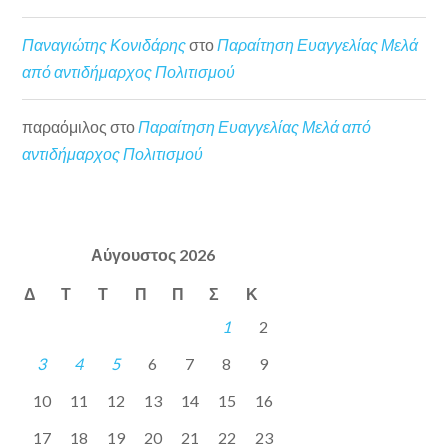
Παναγιώτης Κονιδάρης
στο
Παραίτηση Ευαγγελίας Μελά
από αντιδήμαρχος Πολιτισμού
παραόμιλος
στο
Παραίτηση Ευαγγελίας Μελά από
αντιδήμαρχος Πολιτισμού
Αύγουστος 2026
Δ
Τ
Τ
Π
Π
Σ
Κ
1
2
3
4
5
6
7
8
9
10
11
12
13
14
15
16
17
18
19
20
21
22
23