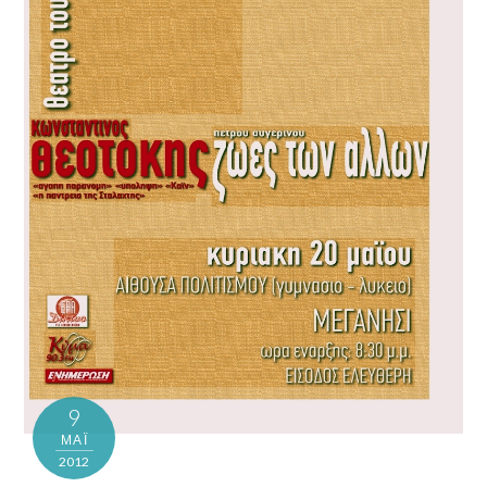
9
ΜΑΪ́
2012