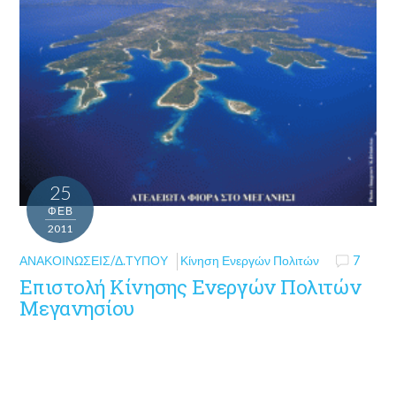
25
ΦΕΒ
2011
ΑΝΑΚΟΙΝΏΣΕΙΣ/Δ.ΤΎΠΟΥ
Κίνηση Ενεργών Πολιτών
7
Επιστολή Κίνησης Ενεργών Πολιτών
Μεγανησίου