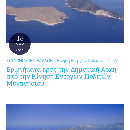
16
ΜΑΡ
2011
ΚΟΙΝΩΝΊΑ/ΠΕΡΙΒΆΛΛΟΝ
Κίνηση Ενεργών Πολιτών
23
Ερωτήματα προς την Δημοτική Αρχή
από την Κίνηση Ενεργών Πολιτών
Μεγανησίου