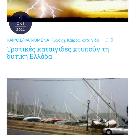
4
ΟΚΤ
2011
ΚΑΙΡΌΣ/ΦΑΙΝΌΜΕΝΑ
βροχή
,
Καιρός
,
καταιγίδα
0
Τροπικές καταιγίδες χτυπούν τη
δυτική Ελλάδα