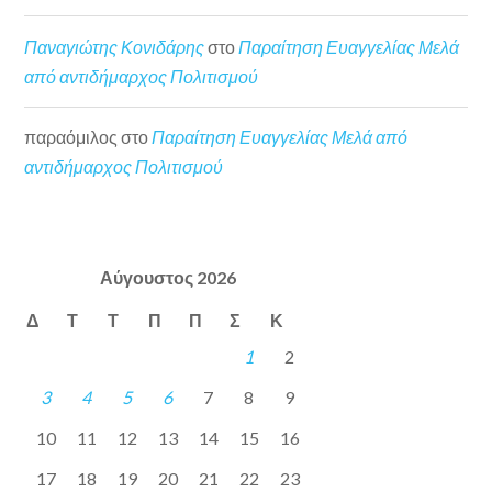
Παναγιώτης Κονιδάρης
στο
Παραίτηση Ευαγγελίας Μελά
από αντιδήμαρχος Πολιτισμού
παραόμιλος
στο
Παραίτηση Ευαγγελίας Μελά από
αντιδήμαρχος Πολιτισμού
Αύγουστος 2026
Δ
Τ
Τ
Π
Π
Σ
Κ
1
2
3
4
5
6
7
8
9
10
11
12
13
14
15
16
17
18
19
20
21
22
23