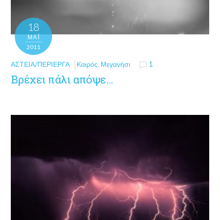
18
ΜΑΪ́
2011
ΑΣΤΕΊΑ/ΠΕΡΊΕΡΓΑ
Καιρός
,
Μεγανήσι
1
Βρέχει πάλι απόψε…