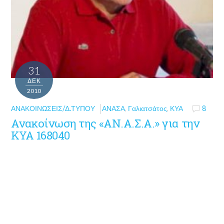
31
ΔΕΚ
2010
ΑΝΑΚΟΙΝΏΣΕΙΣ/Δ.ΤΎΠΟΥ
ΑΝΑΣΑ
,
Γαλιατσάτος
,
ΚΥΑ
8
Ανακοίνωση της «ΑΝ.Α.Σ.Α.» για την
ΚΥΑ 168040