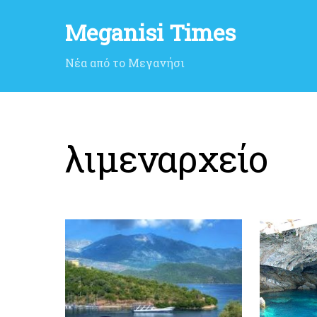
Meganisi Times
Νέα από το Μεγανήσι
λιμεναρχείο