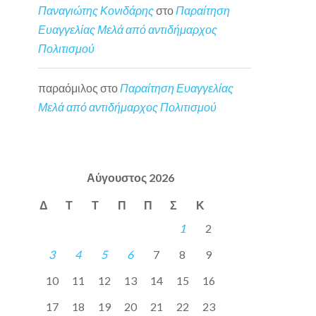
Παναγιώτης Κονιδάρης
στο
Παραίτηση
Ευαγγελίας Μελά από αντιδήμαρχος
Πολιτισμού
παραόμιλος
στο
Παραίτηση Ευαγγελίας
Μελά από αντιδήμαρχος Πολιτισμού
Αύγουστος 2026
Δ
Τ
Τ
Π
Π
Σ
Κ
1
2
3
4
5
6
7
8
9
10
11
12
13
14
15
16
17
18
19
20
21
22
23