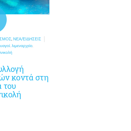
ΌΣΜΟΣ
,
ΝΈΑ/ΕΙΔΉΣΕΙΣ
υαγοί
,
λιμεναρχείο
,
νικολή
υλλογή
ών κοντά στη
ά του
ικολή