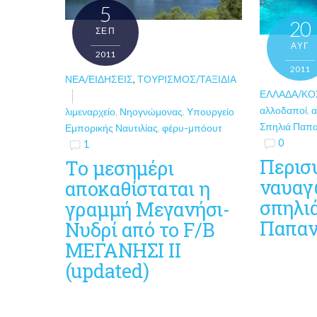
5
20
ΣΕΠ
ΑΥΓ
2011
2011
ΝΈΑ/ΕΙΔΉΣΕΙΣ
,
ΤΟΥΡΙΣΜΌΣ/ΤΑΞΊΔΙΑ
ΕΛΛΆΔΑ/Κ
αλλοδαποί
,
α
λιμεναρχείο
,
Νηογνώμονας
,
Υπουργείο
Σπηλιά Παπα
Εμπορικής Ναυτιλίας
,
φέρυ-μπόουτ
0
1
Περισ
Tο μεσημέρι
ναυαγ
αποκαθίσταται η
σπηλι
γραμμή Μεγανήσι-
Παπαν
Νυδρί από το F/B
ΜΕΓΑΝΗΣΙ II
(updated)