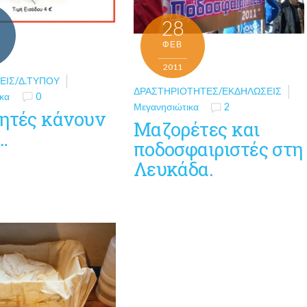
28
ΦΕΒ
2011
ΕΙΣ/Δ.ΤΎΠΟΥ
ΔΡΑΣΤΗΡΙΌΤΗΤΕΣ/ΕΚΔΗΛΏΣΕΙΣ
κα
0
Μεγανησιώτικα
2
θητές κάνουν
Μαζορέτες και
…
ποδοσφαιριστές στη
Λευκάδα.