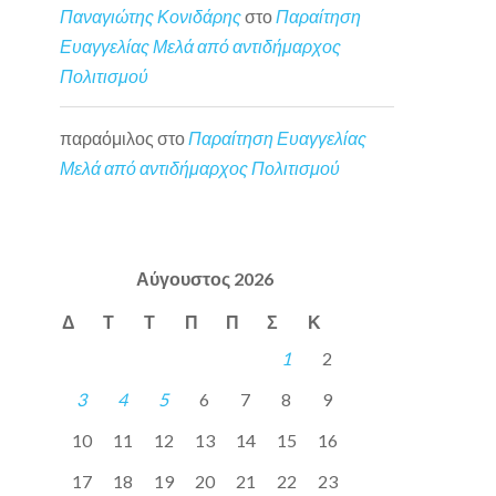
Παναγιώτης Κονιδάρης
στο
Παραίτηση
Ευαγγελίας Μελά από αντιδήμαρχος
Πολιτισμού
παραόμιλος
στο
Παραίτηση Ευαγγελίας
Μελά από αντιδήμαρχος Πολιτισμού
Αύγουστος 2026
Δ
Τ
Τ
Π
Π
Σ
Κ
1
2
3
4
5
6
7
8
9
10
11
12
13
14
15
16
17
18
19
20
21
22
23