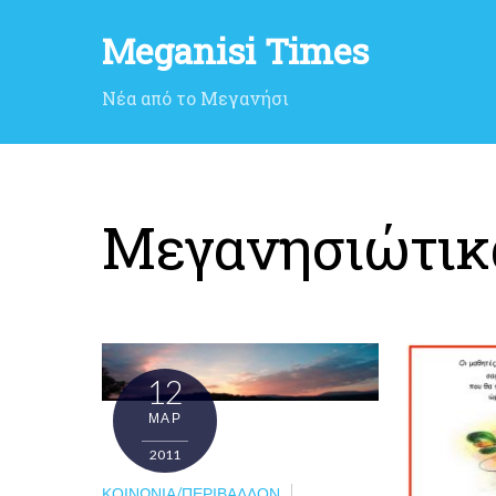
Meganisi Times
Νέα από το Μεγανήσι
Μεγανησιώτικ
12
ΜΑΡ
2011
ΚΟΙΝΩΝΊΑ/ΠΕΡΙΒΆΛΛΟΝ