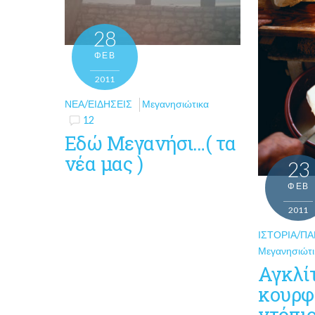
28
ΦΕΒ
2011
ΝΈΑ/ΕΙΔΉΣΕΙΣ
Μεγανησιώτικα
12
Eδώ Μεγανήσι…( τα
νέα μας )
23
ΦΕΒ
2011
ΙΣΤΟΡΊΑ/Π
Μεγανησιώτι
Αγκλί
κουρφ
ντόπιο