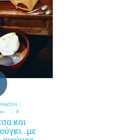
ΑΡΆΔΟΣΗ
κα
8
τσα και
ούγκι…με
 χιούμορ.