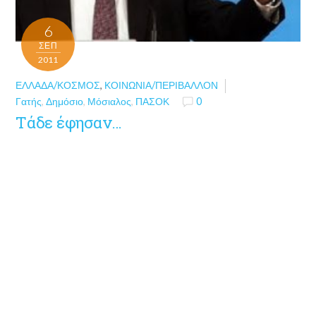
6
ΣΕΠ
2011
ΕΛΛΆΔΑ/ΚΌΣΜΟΣ
,
ΚΟΙΝΩΝΊΑ/ΠΕΡΙΒΆΛΛΟΝ
Γατής
,
Δημόσιο
,
Μόσιαλος
,
ΠΑΣΟΚ
0
Tάδε έφησαν…