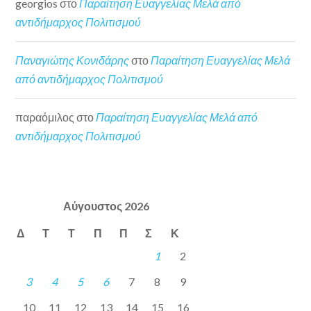
georgios
στο
Παραίτηση Ευαγγελίας Μελά από
αντιδήμαρχος Πολιτισμού
Παναγιώτης Κονιδάρης
στο
Παραίτηση Ευαγγελίας Μελά
από αντιδήμαρχος Πολιτισμού
παραόμιλος
στο
Παραίτηση Ευαγγελίας Μελά από
αντιδήμαρχος Πολιτισμού
Αύγουστος 2026
Δ
Τ
Τ
Π
Π
Σ
Κ
1
2
3
4
5
6
7
8
9
10
11
12
13
14
15
16