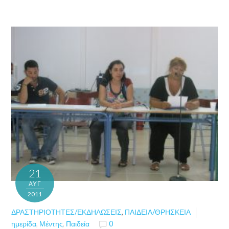
21
ΑΥΓ
2011
ΔΡΑΣΤΗΡΙΌΤΗΤΕΣ/ΕΚΔΗΛΏΣΕΙΣ
,
ΠΑΙΔΕΊΑ/ΘΡΗΣΚΕΊΑ
ημερίδα
,
Μέντης
,
Παιδεία
0