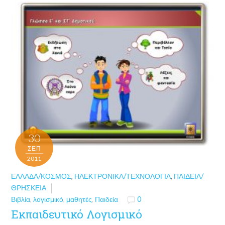
30
ΣΕΠ
2011
ΕΛΛΆΔΑ/ΚΌΣΜΟΣ
,
ΗΛΕΚΤΡΟΝΙΚΆ/ΤΕΧΝΟΛΟΓΊΑ
,
ΠΑΙΔΕΊΑ/
ΘΡΗΣΚΕΊΑ
Βιβλία
,
λογισμικό
,
μαθητές
,
Παιδεία
0
Εκπαιδευτικό Λογισμικό