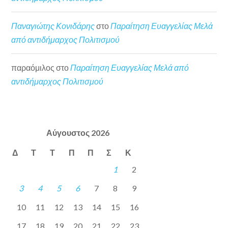
Παναγιώτης Κονιδάρης
στο
Παραίτηση Ευαγγελίας Μελά
από αντιδήμαρχος Πολιτισμού
παραόμιλος
στο
Παραίτηση Ευαγγελίας Μελά από
αντιδήμαρχος Πολιτισμού
Αύγουστος 2026
Δ
Τ
Τ
Π
Π
Σ
Κ
1
2
3
4
5
6
7
8
9
10
11
12
13
14
15
16
17
18
19
20
21
22
23