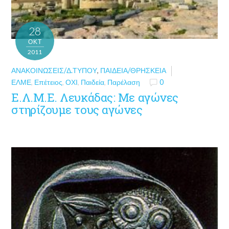
28
ΟΚΤ
2011
ΑΝΑΚΟΙΝΏΣΕΙΣ/Δ.ΤΎΠΟΥ
,
ΠΑΙΔΕΊΑ/ΘΡΗΣΚΕΊΑ
ΕΛΜΕ
,
Επέτειος
,
ΟΧΙ
,
Παιδεία
,
Παρέλαση
0
Ε.Λ.Μ.Ε. Λευκάδας: Με αγώνες
στηρίζουμε τους αγώνες