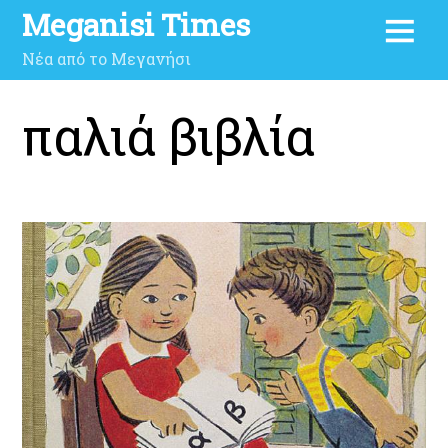
Meganisi Times
Νέα από το Μεγανήσι
παλιά βιβλία