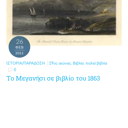
26
ΦΕΒ
2011
ΙΣΤΟΡΊΑ/ΠΑΡΆΔΟΣΗ
19ος αιώνας
,
Βιβλία
,
παλιά βιβλία
0
Το Μεγανήσι σε βιβλίο του 1863