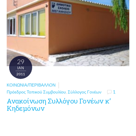
29
ΙΑΝ
2011
ΚΟΙΝΩΝΊΑ/ΠΕΡΙΒΆΛΛΟΝ
Πρόεδρος Τοπικού Συμβουλίου
,
Σύλλογος Γονέων
1
Ανακοίνωση Συλλόγου Γονέων κ’
Κηδεμόνων