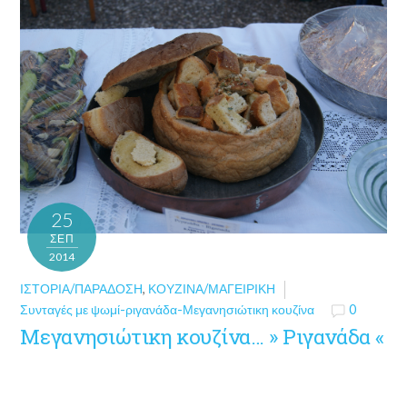
25
ΣΕΠ
2014
ΙΣΤΟΡΊΑ/ΠΑΡΆΔΟΣΗ
,
ΚΟΥΖΊΝΑ/ΜΑΓΕΙΡΙΚΉ
Συνταγές με ψωμί-ριγανάδα-Μεγανησιώτικη κουζίνα
0
Μεγανησιώτικη κουζίνα… » Ριγανάδα «