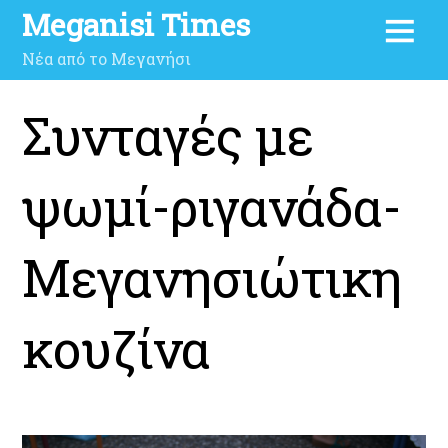
Meganisi Times
Νέα από το Μεγανήσι
Συνταγές με
ψωμί-ριγανάδα-
Μεγανησιώτικη
κουζίνα