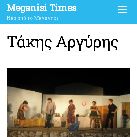
Meganisi Times
Νέα από το Μεγανήσι
Τάκης Αργύρης