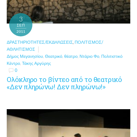
3
ΣΕΠ
2011
ΔΡΑΣΤΗΡΙΌΤΗΤΕΣ/ΕΚΔΗΛΏΣΕΙΣ
,
ΠΟΛΙΤΙΣΜΌΣ/
ΑΘΛΗΤΙΣΜΌΣ
Δήμος Μεγανησίου
,
Θεατρικό
,
θέατρο
,
Ντάριο Φο
,
Πολιτιστικό
Κέντρο
,
Τάκης Αργύρης
0
Ολόκληρο το βίντεο από το θεατρικό
«Δεν πληρώνω! Δεν πληρώνω!»