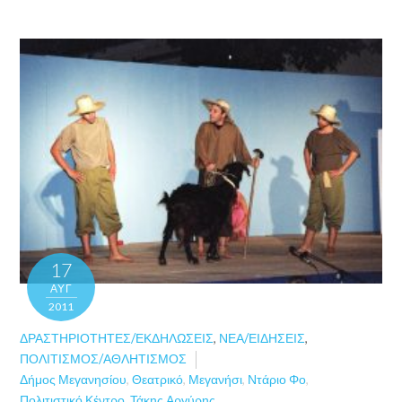
17
ΑΥΓ
2011
ΔΡΑΣΤΗΡΙΌΤΗΤΕΣ/ΕΚΔΗΛΏΣΕΙΣ
,
ΝΈΑ/ΕΙΔΉΣΕΙΣ
,
ΠΟΛΙΤΙΣΜΌΣ/ΑΘΛΗΤΙΣΜΌΣ
Δήμος Μεγανησίου
,
Θεατρικό
,
Μεγανήσι
,
Ντάριο Φο
,
Πολιτιστικό Κέντρο
,
Τάκης Αργύρης