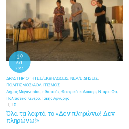
19
ΑΥΓ
2011
ΔΡΑΣΤΗΡΙΌΤΗΤΕΣ/ΕΚΔΗΛΏΣΕΙΣ
,
ΝΈΑ/ΕΙΔΉΣΕΙΣ
,
ΠΟΛΙΤΙΣΜΌΣ/ΑΘΛΗΤΙΣΜΌΣ
Δήμος Μεγανησίου
,
ηθοποιός
,
Θεατρικό
,
καλοκαίρι
,
Ντάριο Φο
,
Πολιτιστικό Κέντρο
,
Τάκης Αργύρης
0
Όλα τα λεφτά το «Δεν πληρώνω! Δεν
πληρώνω!»