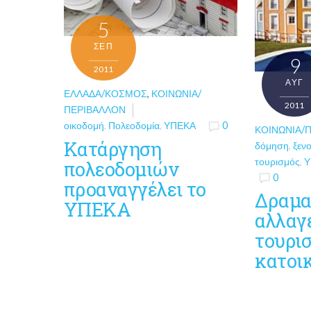
5
ΣΕΠ
9
2011
ΑΥΓ
ΕΛΛΆΔΑ/ΚΌΣΜΟΣ
,
ΚΟΙΝΩΝΊΑ/
2011
ΠΕΡΙΒΆΛΛΟΝ
οικοδομή
,
Πολεοδομία
,
ΥΠΕΚΑ
0
ΚΟΙΝΩΝΊΑ/
Κατάργηση
δόμηση
,
ξεν
τουρισμός
,
Υ
πολεοδομιών
0
προαναγγέλει το
Δραμα
ΥΠΕΚΑ
αλλαγέ
τουρι
κατοι