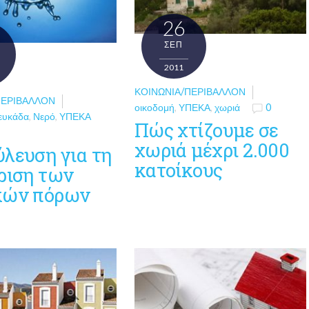
26
ΣΕΠ
2011
ΚΟΙΝΩΝΊΑ/ΠΕΡΙΒΆΛΛΟΝ
ΠΕΡΙΒΆΛΛΟΝ
οικοδομή
,
ΥΠΕΚΑ
,
χωριά
0
ευκάδα
,
Νερό
,
ΥΠΕΚΑ
Πώς χτίζουμε σε
χωριά μέχρι 2.000
ύλευση για τη
κατοίκους
ριση των
κών πόρων