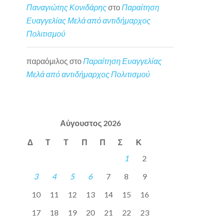
Παναγιώτης Κονιδάρης
στο
Παραίτηση
Ευαγγελίας Μελά από αντιδήμαρχος
Πολιτισμού
παραόμιλος
στο
Παραίτηση Ευαγγελίας
Μελά από αντιδήμαρχος Πολιτισμού
Αύγουστος 2026
Δ
Τ
Τ
Π
Π
Σ
Κ
1
2
3
4
5
6
7
8
9
10
11
12
13
14
15
16
17
18
19
20
21
22
23