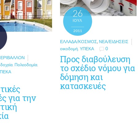
26
ΙΟΎΛ
2011
ΕΛΛΆΔΑ/ΚΌΣΜΟΣ
,
ΝΈΑ/ΕΙΔΉΣΕΙΣ
οικοδομή
,
ΥΠΕΚΑ
0
Προς διαβούλευση
ΠΕΡΙΒΆΛΛΟΝ
οδοχεία
,
Πολεοδομία
,
το σχέδιο νόμου για
ΠΕΚΑ
δόμηση και
κατασκευές
τικές
ς για την
στική
κία