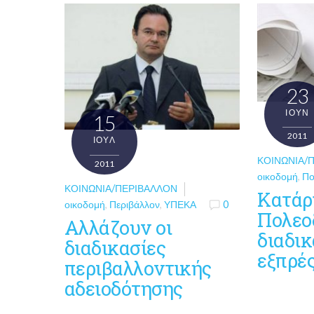
23
ΙΟΎΝ
15
2011
ΙΟΎΛ
ΚΟΙΝΩΝΊΑ/
2011
οικοδομή
,
Πο
ΚΟΙΝΩΝΊΑ/ΠΕΡΙΒΆΛΛΟΝ
Κατάρ
οικοδομή
,
Περιβάλλον
,
ΥΠΕΚΑ
0
Πολεο
Αλλάζουν οι
διαδικ
διαδικασίες
εξπρέ
περιβαλλοντικής
αδειοδότησης