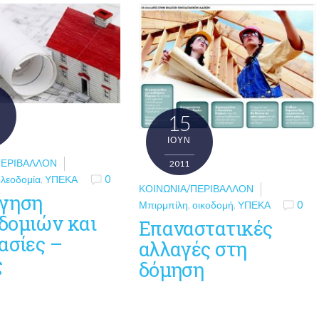
15
ΙΟΎΝ
ΠΕΡΙΒΆΛΛΟΝ
2011
λεοδομία
,
ΥΠΕΚΑ
0
ΚΟΙΝΩΝΊΑ/ΠΕΡΙΒΆΛΛΟΝ
γηση
Μπιρμπίλη
,
οικοδομή
,
ΥΠΕΚΑ
0
δομιών και
Επαναστατικές
ασίες –
αλλαγές στη
ς
δόμηση