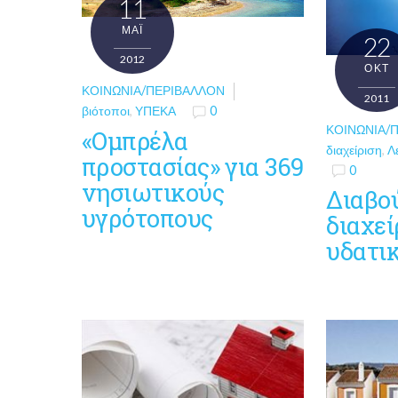
11
ΜΑΪ́
22
2012
ΟΚΤ
ΚΟΙΝΩΝΊΑ/ΠΕΡΙΒΆΛΛΟΝ
2011
βιότοποι
,
ΥΠΕΚΑ
0
ΚΟΙΝΩΝΊΑ/
«Ομπρέλα
διαχείριση
,
Λ
προστασίας» για 369
0
νησιωτικούς
Διαβο
υγρότοπους
διαχεί
υδατι