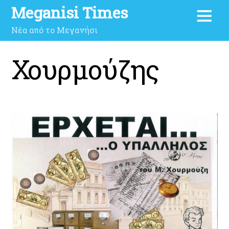
Meganisi Times
Νέα από το Μεγανήσι
Χουρμούζης