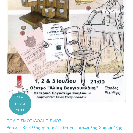
25
ΙΟΎΝ
2011
ΠΟΛΙΤΙΣΜΌΣ/ΑΘΛΗΤΙΣΜΌΣ
Βασίλης Κανέλλος
,
ηθοποιός
,
θέατρο
,
υπάλληλος
,
Χουρμούζης