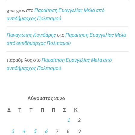
georgios
στο
Παραίτηση Ευαγγελίας Μελά από
αντιδήμαρχος Πολιτισμού
Παναγιώτης Κονιδάρης
στο
Παραίτηση Ευαγγελίας Μελά
από αντιδήμαρχος Πολιτισμού
παραόμιλος
στο
Παραίτηση Ευαγγελίας Μελά από
αντιδήμαρχος Πολιτισμού
Αύγουστος 2026
Δ
Τ
Τ
Π
Π
Σ
Κ
1
2
3
4
5
6
7
8
9