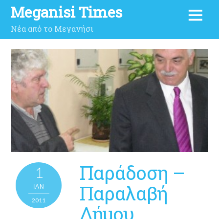
Meganisi Times
Νέα από το Μεγανήσι
Παράδοση –
1
Παραλαβή
ΙΑΝ
2011
Δήμου