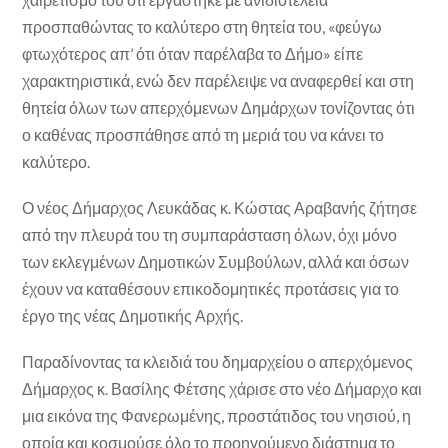
προσπαθώντας το καλύτερο στη θητεία του, «φεύγω
φτωχότερος απ’ ότι όταν παρέλαβα το Δήμο» είπε
χαρακτηριστικά, ενώ δεν παρέλειψε να αναφερθεί και στη
θητεία όλων των απερχόμενων Δημάρχων τονίζοντας ότι
ο καθένας προσπάθησε από τη μεριά του να κάνει το
καλύτερο.
Ο νέος Δήμαρχος Λευκάδας κ. Κώστας Αραβανής ζήτησε
από την πλευρά του τη συμπαράσταση όλων, όχι μόνο
των εκλεγμένων Δημοτικών Συμβούλων, αλλά και όσων
έχουν να καταθέσουν επικοδομητικές προτάσεις για το
έργο της νέας Δημοτικής Αρχής.
Παραδίνοντας τα κλειδιά του δημαρχείου ο απερχόμενος
Δήμαρχος κ. Βασίλης Φέτσης χάρισε στο νέο Δήμαρχο και
μια εικόνα της Φανερωμένης, προστάτιδος του νησιού, η
οποία και κοσμούσε όλο το προηγούμενο διάστημα το