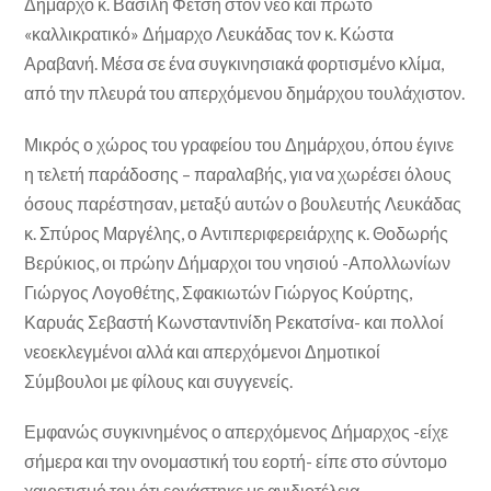
Δήμαρχο κ. Βασίλη Φέτση στον νέο και πρώτο
«καλλικρατικό» Δήμαρχο Λευκάδας τον κ. Κώστα
Αραβανή. Μέσα σε ένα συγκινησιακά φορτισμένο κλίμα,
από την πλευρά του απερχόμενου δημάρχου τουλάχιστον.
Μικρός ο χώρος του γραφείου του Δημάρχου, όπου έγινε
η τελετή παράδοσης – παραλαβής, για να χωρέσει όλους
όσους παρέστησαν, μεταξύ αυτών ο βουλευτής Λευκάδας
κ. Σπύρος Μαργέλης, ο Αντιπεριφερειάρχης κ. Θοδωρής
Βερύκιος, οι πρώην Δήμαρχοι του νησιού -Απολλωνίων
Γιώργος Λογοθέτης, Σφακιωτών Γιώργος Κούρτης,
Καρυάς Σεβαστή Κωνσταντινίδη Ρεκατσίνα- και πολλοί
νεοεκλεγμένοι αλλά και απερχόμενοι Δημοτικοί
Σύμβουλοι με φίλους και συγγενείς.
Εμφανώς συγκινημένος ο απερχόμενος Δήμαρχος -είχε
σήμερα και την ονομαστική του εορτή- είπε στο σύντομο
χαιρετισμό του ότι εργάστηκε με ανιδιοτέλεια