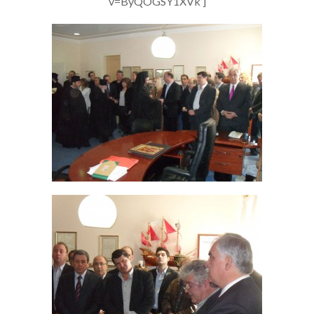
v=ByQOGSY1XVk’]