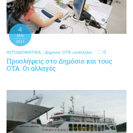
4
ΙΑΝ
2011
ΑΥΤΟΔΙΟΙΚΗΤΙΚΆ
Δημόσιο
,
ΟΤΑ
,
υπάλληλοι
0
Προσλήψεις στο Δημόσιο και τους
ΟΤΑ: Οι αλλαγές