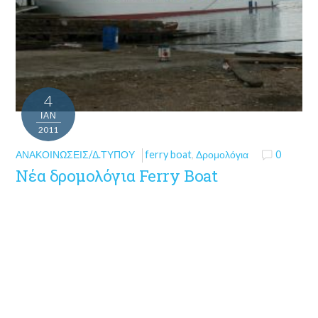
4
ΙΑΝ
2011
ΑΝΑΚΟΙΝΏΣΕΙΣ/Δ.ΤΎΠΟΥ
ferry boat
,
Δρομολόγια
0
Νέα δρομολόγια Ferry Boat