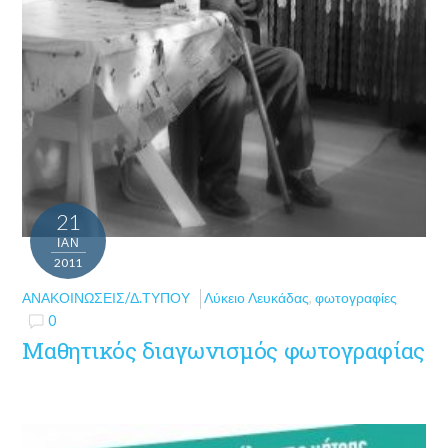
21
ΙΑΝ
2011
ΑΝΑΚΟΙΝΏΣΕΙΣ/Δ.ΤΎΠΟΥ
Λύκειο Λευκάδας
,
φωτογραφίες
0
Μαθητικός διαγωνισμός φωτογραφίας