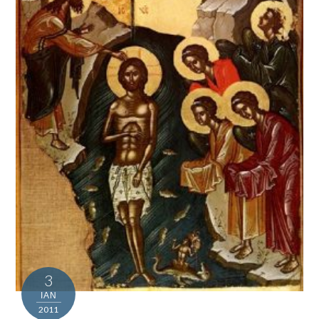
3
ΙΑΝ
2011