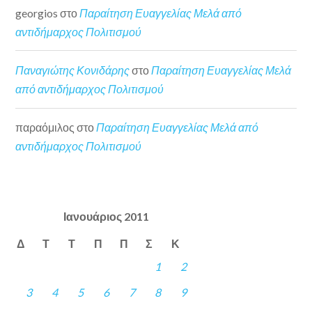
georgios
στο
Παραίτηση Ευαγγελίας Μελά από
αντιδήμαρχος Πολιτισμού
Παναγιώτης Κονιδάρης
στο
Παραίτηση Ευαγγελίας Μελά
από αντιδήμαρχος Πολιτισμού
παραόμιλος
στο
Παραίτηση Ευαγγελίας Μελά από
αντιδήμαρχος Πολιτισμού
Ιανουάριος 2011
Δ
Τ
Τ
Π
Π
Σ
Κ
1
2
3
4
5
6
7
8
9