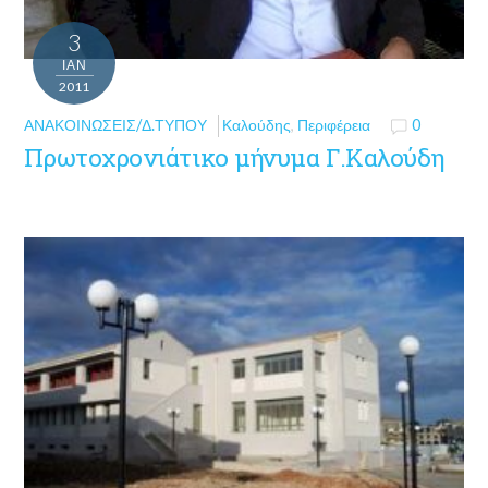
3
ΙΑΝ
2011
ΑΝΑΚΟΙΝΏΣΕΙΣ/Δ.ΤΎΠΟΥ
Καλούδης
,
Περιφέρεια
0
Πρωτοχρονιάτικο μήνυμα Γ.Καλούδη