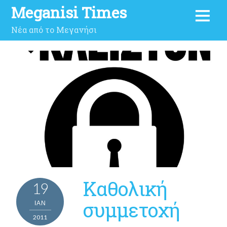
Meganisi Times
Νέα από το Μεγανήσι
Καθολική
19
συμμετοχή
ΙΑΝ
2011