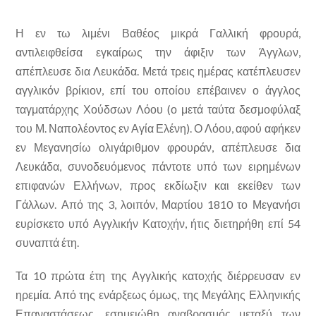
Η εν τω λιμένι Βαθέος μικρά Γαλλική φρουρά,
αντιλειφθείσα εγκαίρως την άφιξιν των Άγγλων,
απέπλευσε δια Λευκάδα. Μετά τρεις ημέρας κατέπλευσεν
αγγλικόν βρίκιον, επί του οποίου επέβαινεν ο άγγλος
ταγματάρχης Χούδσων Λόου (ο μετά ταύτα δεσμοφύλαξ
του Μ. Ναπολέοντος εν Αγία Ελένη). Ο Λόου, αφού αφήκεν
εν Μεγανησίω ολιγάριθμον φρουράν, απέπλευσε δια
Λευκάδα, συνοδευόμενος πάντοτε υπό των ειρημένων
επιφανών Ελλήνων, προς εκδίωξιν και εκείθεν των
Γάλλων. Από της 3, λοιπόν, Μαρτίου 1810 το Μεγανήσι
ευρίσκετο υπό Αγγλικήν Κατοχήν, ήτις διετηρήθη επί 54
συναπτά έτη.
Τα 10 πρώτα έτη της Αγγλικής κατοχής διέρρευσαν εν
ηρεμία. Από της ενάρξεως όμως, της Μεγάλης Ελληνικής
Επαναστάσεως, εσημειώθη αναβρασμός μεταξύ των