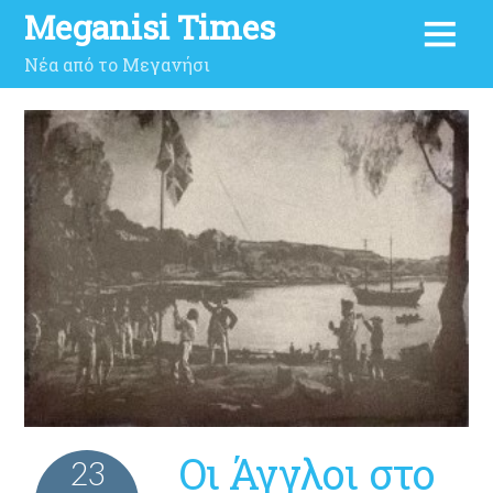
Meganisi Times
Νέα από το Μεγανήσι
Οι Άγγλοι στο
23