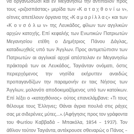
να οργανώσωσι και εν Μεγανησίω την αντίπαλον προς
τους «ριζοσπάστας» μερίδα των «Κ α τ α χ θ ο ν ί ω ν»,
οίτινες απετέλουν όργανα της «Κ α μ α ρ ί λ λ α ς» και των
«Κ ο ν σ ό λ ω ν» της Λευκάδος, φίλων των αγγλικών
αρχών κατοχής. Επί κεφαλής των Ενωτικών Πατριωτών
Μεγανησίου ετέθη ο Δημήτριος Πάνου Δάγλας,
καταδιωχθείς υπό των Άγγλων. Προς αντιμετώπισιν των
Πατριωτών αι αγγλικαί αρχαί απέστειλαν εν Μεγανησίω
πράκτορά των εκ Λευκάδος, Ταγιάνταν ονόματι, όστις
περιερχόμενος την νησίδα εκήρυττεν αναιδώς
προπαγανδίζων την παραμονήν εν ταις Νήσοις των
Άγγλων, μολονότι αποδοκιμαζόμενος υπό των κατοίκων.
Επί λέξει ο «καταχθόνιος» ούτος επανελάμβανε: «Τι τους
θέλουμε τους Έλληνες; Θάναι άγρια πουλιά στις ράχες
σας με σιδερένιες μύτες…». (Αφήγησις προς τον γράφοντα
του Φωτίου Καββαδά – Μπακόλα, 1854 – 1937). Τον
άθλιον τούτον Ταγιάντα, αντέκρουσε σθεναρώς ο Πάνος –