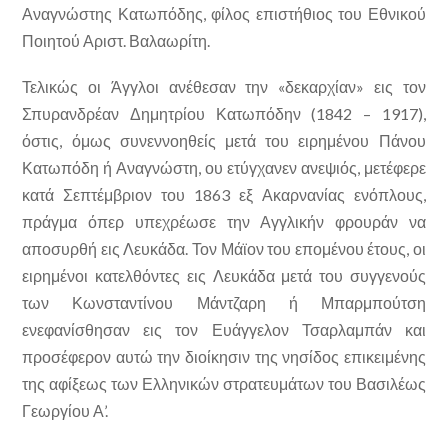
Αναγνώστης Κατωπόδης, φίλος επιστήθιος του Εθνικού
Ποιητού Αριστ. Βαλαωρίτη.
Τελικώς οι Άγγλοι ανέθεσαν την «δεκαρχίαν» εις τον
Σπυρανδρέαν Δημητρίου Κατωπόδην (1842 – 1917),
όστις, όμως συνεννοηθείς μετά του ειρημένου Πάνου
Κατωπόδη ή Αναγνώστη, ου ετύγχανεν ανεψιός, μετέφερε
κατά Σεπτέμβριον του 1863 εξ Ακαρνανίας ενόπλους,
πράγμα όπερ υπεχρέωσε την Αγγλικήν φρουράν να
αποσυρθή εις Λευκάδα. Τον Μάϊον του επομένου έτους, οι
ειρημένοι κατελθόντες εις Λευκάδα μετά του συγγενούς
των Κωνσταντίνου Μάντζαρη ή Μπαρμπούτση
ενεφανίσθησαν εις τον Ευάγγελον Τσαρλαμπάν και
προσέφερον αυτώ την διοίκησιν της νησίδος επικειμένης
της αφίξεως των Ελληνικών στρατευμάτων του Βασιλέως
Γεωργίου Α’.