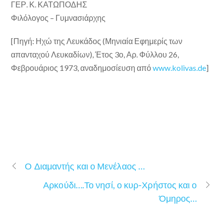
ΓΕΡ. Κ. ΚΑΤΩΠΟΔΗΣ
Φιλόλογος – Γυμνασιάρχης
[Πηγή: Ηχώ της Λευκάδος (Μηνιαία Εφημερίς των
απανταχού Λευκαδίων), Έτος 3ο, Αρ. Φύλλου 26,
Φεβρουάριος 1973, αναδημοσίευση από
www.kolivas.de
]
Ο Διαμαντής και ο Μενέλαος …
Αρκούδι….Το νησί, ο κυρ-Χρήστος και ο
Όμηρος…