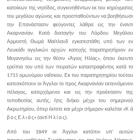
κατοίκων της νησίδος, συγκινηθέντων εκ του κηρύγματος
του μεγάλου αγώνος και προσπαθούντων να βοηθήσωσι
την Επανάστασιν φεύγοντες λάθρα εις την έναντι
Ακαρνανίαν. Κατά διαταγήν του Λόρδου Μεγάλου
Αρμοστή Θωμά Μαίτλανδ εγκατεστάθη υπό των εν
Λευκάδι αγγλικών αρχών κατοχής παρατηρητήριον εν
Μεγανησίω εις την θέσιν «Άγιος Ηλίας», όπου έκειντο
ερείπια του υπό των πειρατών καταστραφέντος κατά το
1715 ομωνύμου ναΐσκου. Εκ του παρατηρητηρίου τούτου
κατεσκόπουν οι Άγγλοι το προς Ακαρνανίαν εκτεινόμενον
πέλαγος, κατερχόμενοι και εις την προέκτασιν της
τοποθεσίας αυτής, ήτις διήκει μέχρι του σημερινού
Ακρωτηρίου, όπερ έκτοτε και μέχρι σήμερον καλείται «Κ ά
β ο ς Ε λ ι ά ς» (αντί Η λ ί α ς).
Από του 1849 οι Άγγλοι κατόπιν υπ’ αυτών
παραχωρηθέντος Συντάγματος εις τας Ιονίους Νήσους,