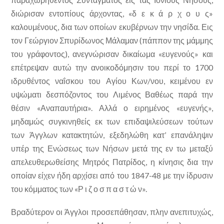
διώρισαν εντοπίους άρχοντας, «δ ε κ ά ρ χ ο υ ς»
καλουμένους, δια των οποίων εκυβέρνων την νησίδα. Εις
τον Γεώργιον Σπυρίδωνος Μάλαμαν (πάππον της μάμμης
του γράφοντος), ανεγνώρισαν δικαίωμα «ευγενούς» και
επέτρεψαν αυτώ την ανοικοδόμησιν του περί το 1700
ιδρυθέντος ναΐσκου του Αγίου Κων/νου, κειμένου εν
υψώματι δεσπόζοντος του Λιμένος Βαθέως παρά την
θέσιν «Αναπαυτήρια». Αλλά ο ειρημένος «ευγενής»,
μηδαμώς συγκινηθείς εκ των επιδαψιλεύσεων τούτων
των Άγγλων κατακτητών, εξεδηλώθη κατ’ επανάληψιν
υπέρ της Ενώσεως των Νήσων μετά της εν τω μεταξύ
απελευθερωθείσης Μητρός Πατρίδος, η κίνησις δια την
οποίαν είχεν ήδη αρχίσει από του 1847-48 με την ίδρυσιν
του κόμματος των «Ρ ι ζ ο σ π α σ τ ώ ν».
Βραδύτερον οι Άγγλοι προσεπάθησαν, πλην ανεπιτυχώς,