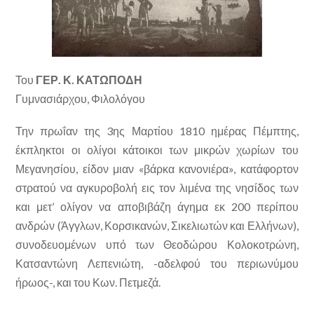
Του
ΓΕΡ. Κ. ΚΑΤΩΠΟΔΗ
Γυμνασιάρχου, Φιλολόγου
Την πρωΐαν της 3ης Μαρτίου 1810 ημέρας Πέμπτης,
έκπληκτοι οι ολίγοι κάτοικοι των μικρών χωρίων του
Μεγανησίου, είδον μιαν «βάρκα κανονιέρα», κατάφορτον
στρατού να αγκυροβολή εις τον λιμένα της νησίδος των
και μετ’ ολίγον να αποβιβάζη άγημα εκ 200 περίπου
ανδρών (Άγγλων, Κορσικανών, Σικελιωτών και Ελλήνων),
συνοδευομένων υπό των Θεοδώρου Κολοκοτρώνη,
Κατσαντώνη Λεπενιώτη, -αδελφού του περιωνύμου
ήρωος-, και του Κων. Πετμεζά.