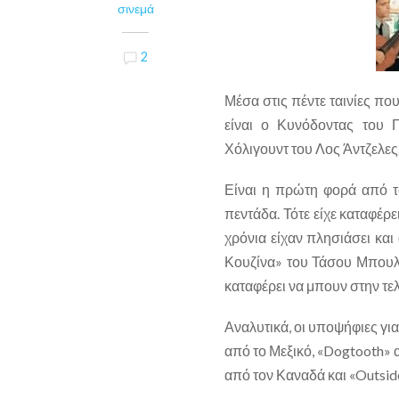
σινεμά
2
Μέσα στις πέντε ταινίες πο
είναι ο Κυνόδοντας του 
Χόλιγουντ του Λος Άντζελες
Είναι η πρώτη φορά από το
πεντάδα. Τότε είχε καταφέρε
χρόνια είχαν πλησιάσει και
Κουζίνα» του Τάσου Μπουλμ
καταφέρει να μπουν στην τε
Αναλυτικά, οι υποψήφιες για
από το Μεξικό, «Dogtooth» α
από τον Καναδά και «Outside