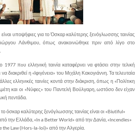
υ είναι υποψήφιες για το Όσκαρ καλύτερης ξενόγλωσσης ταινίας
Γιώργου Λάνθιμου, όπως ανακοινώθηκε πριν από λίγο στο
.
 1977 πoυ ελληνική ταινία καταφέρνει να φτάσει στην τελική
ι να διακριθεί η «Ιφιγένεια» του Μιχάλη Κακογιάννη. Τα τελευταία
 άλλες ελληνικές ταινίες κοντά στην διάκριση, όπως η «Πολίτικη
έτη και οι «Νύφες» του Παντελή Βούλγαρη, ωστόσο δεν είχαν
λική πεντάδα.
 το όσκαρ καλύτερης ξενόγλωσσης ταινίας είναι οι «Biutiful»
πό την Ελλάδα, «In a Better World» από την Δανία, «Incendies»
 the Law (Hors-la-loi)» από την Αλγερία.