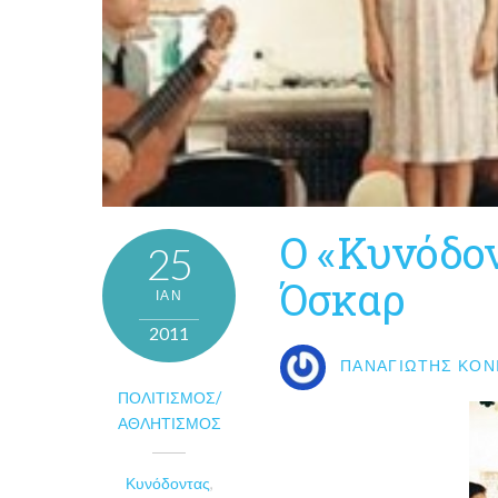
Ο «Κυνόδο
25
Όσκαρ
ΙΑΝ
2011
ΠΑΝΑΓΙΏΤΗΣ ΚΟΝ
ΠΟΛΙΤΙΣΜΌΣ/
ΑΘΛΗΤΙΣΜΌΣ
Κυνόδοντας
,