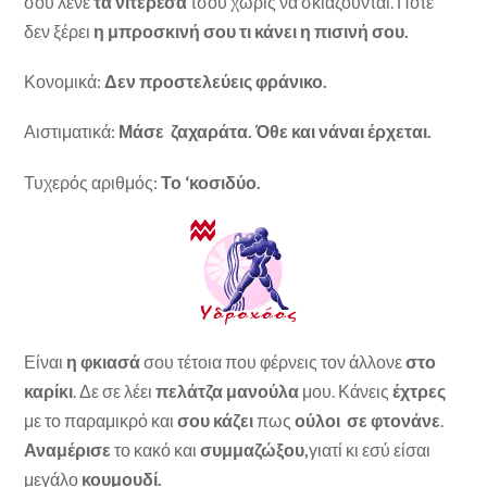
σου λένε
τα νιτερέσα
τσου χωρίς να σκιάζουνται. Ποτέ
δεν ξέρει
η μπροσκινή σου τι κάνει η πισινή σου.
Κονομικά:
Δεν προστελεύεις φράνικο.
Αιστιματικά:
Μάσε ζαχαράτα. Όθε και νάναι έρχεται.
Τυχερός αριθμός:
Το ‘κοσιδύο.
Είναι
η φκιασά
σου τέτοια που φέρνεις τον άλλονε
στο
καρίκι
. Δε σε λέει
πελάτζα μανούλα
μου. Κάνεις
έχτρες
με το παραμικρό και
σου κάζει
πως
ούλοι σε φτονάνε
.
Αναμέρισε
το κακό και
συμμαζώξου,
γιατί κι εσύ είσαι
μεγάλο
κουμουδί.