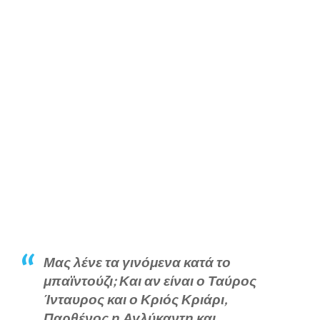
Μας λένε τα γινόμενα κατά το
μπαϊντούζι; Και αν είναι ο Ταύρος
Ίνταυρος και ο Κριός Κριάρι,
Παρθένος η Αγλύκαντη και