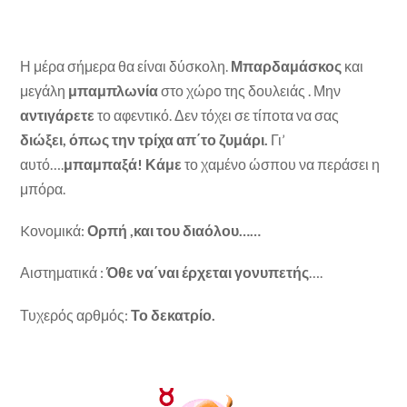
Η μέρα σήμερα θα είναι δύσκολη.
Μπαρδαμάσκος
και
μεγάλη
μπαμπλωνία
στο χώρο της δουλειάς . Μην
αντιγάρετε
το αφεντικό. Δεν τόχει σε τίποτα να σας
διώξει, όπως την τρίχα απ΄το ζυμάρι.
Γι’
αυτό….
μπαμπαξά! Κάμε
το χαμένο ώσπου να περάσει η
μπόρα.
Kονομικά:
Ορπή ,και του διαόλου……
Αιστηματικά :
Όθε να΄ναι έρχεται
γονυπετής
….
Τυχερός αρθμός:
Το δεκατρίο.