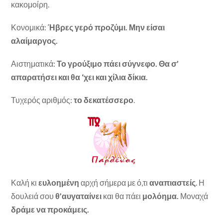
κακομοίρη.
Κονομικά:
Ήβρες γερό προζύμι. Μην είσαι
αλαίμαργος.
Αιστηματικά:
Το γρούξιμο πάει σύγνεφο. Θα σ’
απαρατήσει και θα ‘χει και χίλια δίκια.
Τυχερός αριθμός:
το δεκατέσσερο
.
Καλή κι
ευλοημένη
αρχή σήμερα με ό,τι
αναπιαστείς
. Η
δουλειά σου
θ’αυγαταίνει
και θα πάει
μολόημα.
Μοναχά
δράμε να προκάμεις.