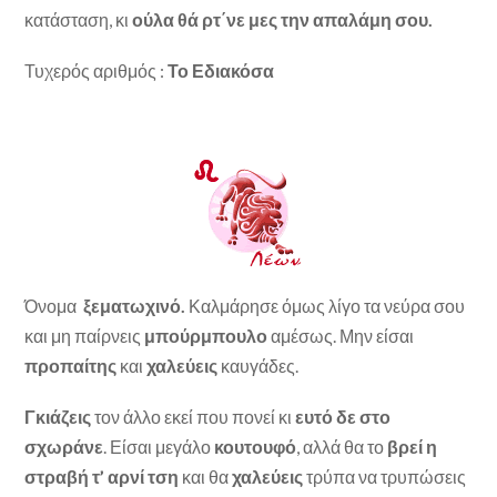
κατάσταση, κι
ούλα θά ρτ΄νε μες την απαλάμη σου.
Τυχερός αριθμός :
Το Εδιακόσα
Όνομα
ξεματωχινό.
Καλμάρησε όμως λίγο τα νεύρα σου
και μη παίρνεις
μπούρμπουλο
αμέσως. Μην είσαι
προπαίτης
και
χαλεύεις
καυγάδες.
Γκιάζεις
τον άλλο εκεί που πονεί κι
ευτό δε στο
σχωράνε
. Είσαι μεγάλο
κουτουφό
, αλλά θα το
βρεί η
στραβή τ’ αρνί τση
και θα
χαλεύεις
τρύπα να τρυπώσεις