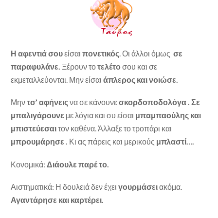
Η αφεντιά σου
είσαι
πονετικός
. Οι άλλοι όμως
σε
παραφυλάνε.
Ξέρουν το
τελέτο
σου και σε
εκμεταλλεύονται. Μην είσαι
άπλερος και νοιώσε.
Μην
τσ’ αφήνεις
να σε κάνουνε
σκορδοποδολόγα . Σε
μπαλιγάρουνε
με λόγια και συ είσαι
μπαμπαούλης και
μπιστεύεσαι
τον καθένα. Άλλαξε το τροπάρι και
μπρουμάρησε .
Κι ας πάρεις και μερικούς
μπλαστί….
Κονομικά:
Διάουλε παρέ το.
Αιστηματικά: Η δουλειά δεν έχει
γουρμάσει
ακόμα.
Αγαντάρησε και καρτέρει.