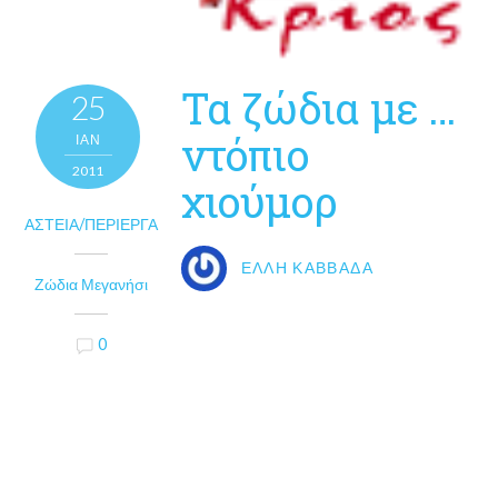
Τα ζώδια με …
25
ντόπιο
ΙΑΝ
2011
χιούμορ
ΑΣΤΕΊΑ/ΠΕΡΊΕΡΓΑ
ΈΛΛΗ ΚΑΒΒΑΔΆ
Ζώδια Μεγανήσι
0