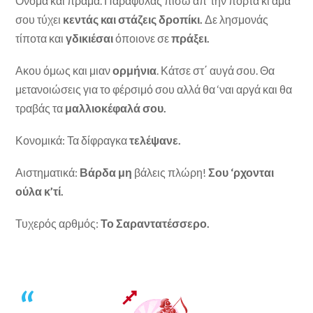
Όνομα και πράμα. Παραφυλάς πίσω απ΄την πόρτα κι άμα
σου τύχει
κεντάς και στάζεις δροπίκι.
Δε λησμονάς
τίποτα και
γδικιέσαι
όποιονε σε
πράξει.
Ακου όμως και μιαν
ορμήνια
. Κάτσε στ΄ αυγά σου. Θα
μετανοιώσεις για το φέρσιμό σου αλλά θα ‘ναι αργά και θα
τραβάς τα
μαλλιοκέφαλά σου.
Κονομικά: Τα δίφραγκα
τελέψανε.
Αιστηματικά:
Βάρδα μη
βάλεις πλώρη!
Σου ‘ρχονται
ούλα κ’τί.
Τυχερός αρθμός:
Το Σαραντατέσσερο.