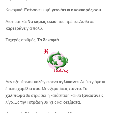
Κονομικά:
Εσένανε ψυμ’ γεννάει κι ο κοκκορός σου.
Αιστιματικά:
Να κάμεις εκειό
που πρέπει. Δε θα σε
καρτεράνε
για πολύ.
Τυχερός αριθμός:
Το δεκαφτά.
Δεν ε ξημέρωσε καλά για σένα
αγλύκαντε
. Απ΄το γιόμα κι
έπειτα
χαρέλια σου
. Μην ξεμυτίσεις
πόντο. Το
χαλίπωμα
θα στρώσει η κατάσταση και θα
ξανασάνεις
λίγο. Ως την
Τετράδη
θα ‘χεις και
δεξίματα.