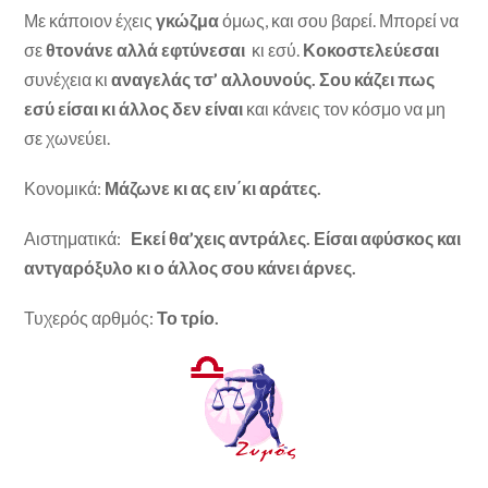
Με κάποιον έχεις
γκώζμα
όμως, και σου βαρεί. Μπορεί να
σε
θτονάνε αλλά εφτύνεσαι
κι εσύ.
Κοκοστελεύεσαι
συνέχεια κι
αναγελάς τσ’ αλλουνούς. Σου κάζει
πως
εσύ είσαι κι άλλος δεν είναι
και κάνεις τον κόσμο να μη
σε χωνεύει.
Κονομικά:
Μάζωνε κι ας ειν΄κι αράτες.
Αιστηματικά:
Εκεί θα’χεις αντράλες. Είσαι αφύσκος και
αντγαρόξυλο κι ο άλλος σου κάνει άρνες.
Τυχερός αρθμός:
Το τρίο.