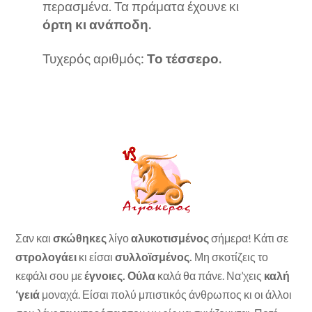
περασμένα. Τα πράματα έχουνε κι
όρτη κι ανάποδη.
Τυχερός αριθμός:
Το τέσσερο.
Σαν και
σκώθηκες
λίγο
αλυκοτισμένος
σήμερα! Κάτι σε
στρολογάει
κι είσαι
συλλοϊσμένος.
Μη σκοτίζεις το
κεφάλι σου με
έγνοιες. Ούλα
καλά θα πάνε. Να’χεις
καλή
‘γειά
μοναχά. Είσαι πολύ μπιστικός άνθρωπος κι οι άλλοι