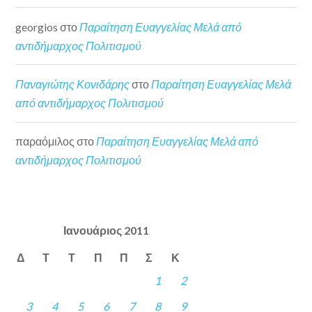
georgios
στο
Παραίτηση Ευαγγελίας Μελά από
αντιδήμαρχος Πολιτισμού
Παναγιώτης Κονιδάρης
στο
Παραίτηση Ευαγγελίας Μελά
από αντιδήμαρχος Πολιτισμού
παραόμιλος
στο
Παραίτηση Ευαγγελίας Μελά από
αντιδήμαρχος Πολιτισμού
Ιανουάριος 2011
Δ
Τ
Τ
Π
Π
Σ
Κ
1
2
3
4
5
6
7
8
9