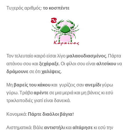
Τυχερός αριθμός:
το κοσπέντε
Τον τελευταίο καιρό είσαι λίγο
μαλαουδιασμένος
. Πάρτα
απάνου σου και
ξεχάραξε
. Οι φίλοι σου είναι
αλτσίκου
να
δράμουνε
σε ότι
χαλέψεις.
Μη
βαρείς του κάκου
και γυρίζεις σαν
ανεμίδι
γύρω
γύρω. Τράβα
αρέντε
σε μια μεριά και μη βάνεις κι εσύ
τρικλοποδιές γιατί είναι δανεικά.
Κονομικά:
Πάρτε διαόλοι βάγια!
Αιστηματικά: Βάλε
αντιστήλι
και
αϊτάρησε
κι εσύ την