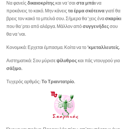
Να φανείς
δικαιοκρίτης
και να ‘σαι
στα μπάι
να
προκάνεις το κακό. Μην κάνεις
τα έρμα σκότεινα
γιατί θα
βρεις τον κακό το μπελιά σου. Σήμερα θα ‘χεις ένα
σκαρίκι
που θα ‘ρτει από αλάργα. Μάλλον από
συγγενήδες
σου
θα να ‘ναι.
Κονομικά: Ερχεται έμπασμα. Κοίτα να το
‘κμεταλλευτείς.
Αιστηματικά: Σου μύρισε
ψίλυθρος
και πάς ντουγρού για
σάξιμο.
Τυχερός αρθμός:
Το Τριαντατρίο.