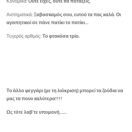
Κονομικά:
Ούτε είχες, ούτε θα ποτάξεις.
Αιστηματικά:
Ξαβασκαμός σου, ευτού τα πας καλά. Οι
αγαπητικοί σε πάνε πατίκι το πατίκι…
Τυχερός αρθμός:
Το φτακόσα τρίο.
Το άλλο φεγγάρι (με τη λιόκριση) μπορεί τα ζούδια να
μας τα πουν καλύτερα!!!!
Ως τότε λαβ’τε υπομονή……