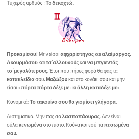
Τυχερός αρθμός :
Το δεκοχτώ.
Προκαμίσου!
Μην είσαι
αφχαρίστηγος
και
αλαίμαργος.
Ακουρμάσου
και
τσ΄αλλουνούς
και
να μπγιεντάς
τσ΄μεγαλύτερους
. Έτσι που πήρες φορά θα φας τα
κατακλείδια
σου.
Μαζώξου
και στο κονάκι σου και μην
είσαι
»πόρτα πόρτα δέξε με- κι άλλη καταδέξε με».
Κονομικά:
Το τακουίνο σου θα
γιομίσει γλήγορα.
Αιστηματικά: Μην πας σα
λασποπάουρας.
Δεν είναι
ούλα
κενωμένα
στο πιάτο. Κούνα και εσύ τα
πεσωμένα
σου.