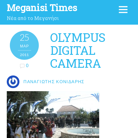
Meganisi Times
Νέα από το Μεγανήσι
OLYMPUS
25
DIGITAL
ΜΑΡ
2011
CAMERA
0
ΠΑΝΑΓΙΏΤΗΣ ΚΟΝΙΔΆΡΗΣ