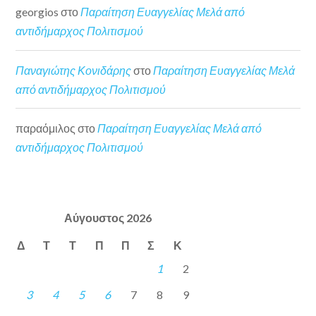
georgios
στο
Παραίτηση Ευαγγελίας Μελά από
αντιδήμαρχος Πολιτισμού
Παναγιώτης Κονιδάρης
στο
Παραίτηση Ευαγγελίας Μελά
από αντιδήμαρχος Πολιτισμού
παραόμιλος
στο
Παραίτηση Ευαγγελίας Μελά από
αντιδήμαρχος Πολιτισμού
Αύγουστος 2026
Δ
Τ
Τ
Π
Π
Σ
Κ
1
2
3
4
5
6
7
8
9