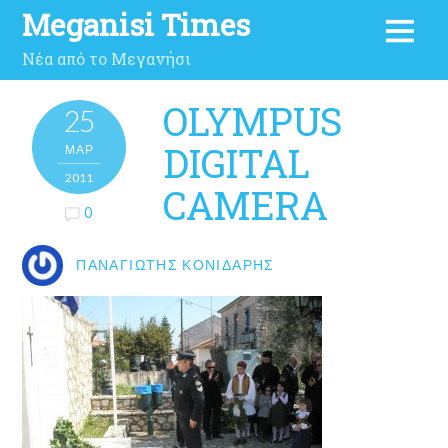
Meganisi Times
Νέα από το Μεγανήσι
OLYMPUS
25
DIGITAL
ΜΑΡ
2011
CAMERA
0
ΠΑΝΑΓΙΏΤΗΣ ΚΟΝΙΔΆΡΗΣ