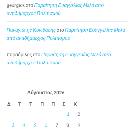
georgios
στο
Παραίτηση Ευαγγελίας Μελά από
αντιδήμαρχος Πολιτισμού
Παναγιώτης Κονιδάρης
στο
Παραίτηση Ευαγγελίας Μελά
από αντιδήμαρχος Πολιτισμού
παραόμιλος
στο
Παραίτηση Ευαγγελίας Μελά από
αντιδήμαρχος Πολιτισμού
Αύγουστος 2026
Δ
Τ
Τ
Π
Π
Σ
Κ
1
2
3
4
5
6
7
8
9