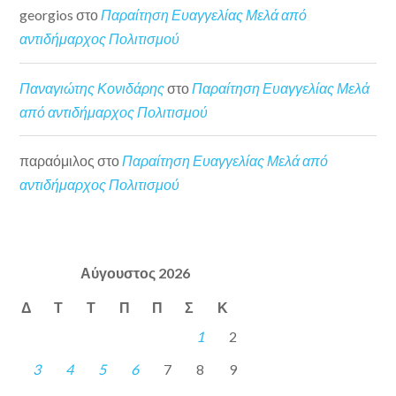
georgios
στο
Παραίτηση Ευαγγελίας Μελά από
αντιδήμαρχος Πολιτισμού
Παναγιώτης Κονιδάρης
στο
Παραίτηση Ευαγγελίας Μελά
από αντιδήμαρχος Πολιτισμού
παραόμιλος
στο
Παραίτηση Ευαγγελίας Μελά από
αντιδήμαρχος Πολιτισμού
Αύγουστος 2026
Δ
Τ
Τ
Π
Π
Σ
Κ
1
2
3
4
5
6
7
8
9