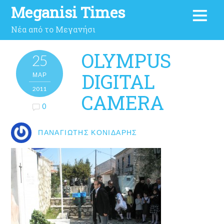
Meganisi Times
Νέα από το Μεγανήσι
OLYMPUS
25
DIGITAL
ΜΑΡ
2011
CAMERA
0
ΠΑΝΑΓΙΏΤΗΣ ΚΟΝΙΔΆΡΗΣ