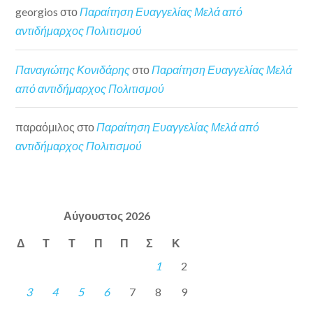
georgios
στο
Παραίτηση Ευαγγελίας Μελά από
αντιδήμαρχος Πολιτισμού
Παναγιώτης Κονιδάρης
στο
Παραίτηση Ευαγγελίας Μελά
από αντιδήμαρχος Πολιτισμού
παραόμιλος
στο
Παραίτηση Ευαγγελίας Μελά από
αντιδήμαρχος Πολιτισμού
Αύγουστος 2026
Δ
Τ
Τ
Π
Π
Σ
Κ
1
2
3
4
5
6
7
8
9