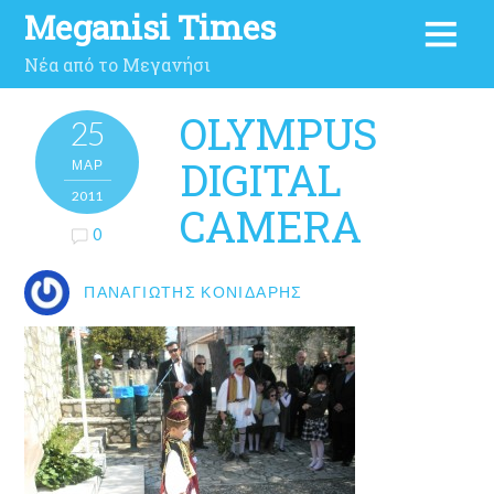
Meganisi Times
Νέα από το Μεγανήσι
OLYMPUS
25
DIGITAL
ΜΑΡ
2011
CAMERA
0
ΠΑΝΑΓΙΏΤΗΣ ΚΟΝΙΔΆΡΗΣ