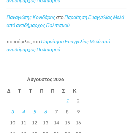
αντιδήμαρχος Πολιτισμού
Παναγιώτης Κονιδάρης
στο
Παραίτηση Ευαγγελίας Μελά
από αντιδήμαρχος Πολιτισμού
παραόμιλος
στο
Παραίτηση Ευαγγελίας Μελά από
αντιδήμαρχος Πολιτισμού
Αύγουστος 2026
Δ
Τ
Τ
Π
Π
Σ
Κ
1
2
3
4
5
6
7
8
9
10
11
12
13
14
15
16