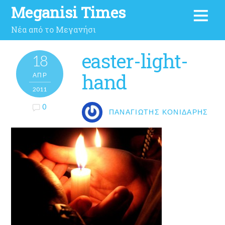
Meganisi Times
Νέα από το Μεγανήσι
easter-light-
18
hand
ΑΠΡ
2011
0
ΠΑΝΑΓΙΏΤΗΣ ΚΟΝΙΔΆΡΗΣ