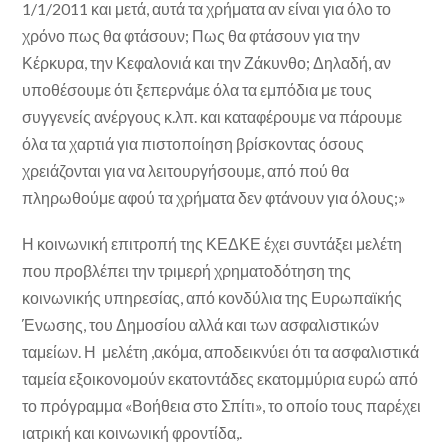
1/1/2011 και μετά, αυτά τα χρήματα αν είναι για όλο το
χρόνο πως θα φτάσουν; Πως θα φτάσουν για την
Κέρκυρα, την Κεφαλονιά και την Ζάκυνθο; Δηλαδή, αν
υποθέσουμε ότι ξεπερνάμε όλα τα εμπόδια με τους
συγγενείς ανέργους κ.λπ. και καταφέρουμε να πάρουμε
όλα τα χαρτιά για πιστοποίηση βρίσκοντας όσους
χρειάζονται για να λειτουργήσουμε, από πού θα
πληρωθούμε αφού τα χρήματα δεν φτάνουν για όλους;»
Η κοινωνική επιτροπή της ΚΕΔΚΕ έχει συντάξει μελέτη
που προβλέπει την τριμερή χρηματοδότηση της
κοινωνικής υπηρεσίας, από κονδύλια της Ευρωπαϊκής
Ένωσης, του Δημοσίου αλλά και των ασφαλιστικών
ταμείων. Η μελέτη ,ακόμα, αποδεικνύει ότι τα ασφαλιστικά
ταμεία εξοικονομούν εκατοντάδες εκατομμύρια ευρώ από
το πρόγραμμα «Βοήθεια στο Σπίτι», το οποίο τους παρέχει
ιατρική και κοινωνική φροντίδα,.