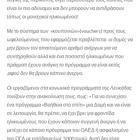
είναι οι πιο αδύναμοι και δεν μπορούν να αντιδράσουν
(όπως οι μοναχικοί ηλικιωμένοι)!
Με το σύστημα των «κουπονιών»(vouchers) προς τους
ωφελούµενους που εφαρμόζεται προβλέπεται
οι δομές να
μην βρουν τον απαιτούμενο αριθμό ανέργων για να
συντηρηθούν αλλά και ένα ποσοστό ηλικιωμένων που
πράγματι έχουν ανάγκη το πρόγραμμα να είναι εκτός
,αφού δεν θα βρουν κάποιο άνεργο.
Οι εργαζόμενοι στα κονωνικά προγράμματα της Λευκάδας
τονίζουν στην ανακοίνωση τους, πως: «
Για να συνεχίσει
ένα πρόγραμμα «Βοήθεια στο σπίτι» μια Δομή και να είναι
σε λειτουργία, θα πρέπει, να έχει βρει για φροντίδα
ηλικιωμένους που έχουν κάποιον συγγενή άνεργο ή να
μετέχει σε κάποιο πρόγραμμα του ΟΑΕΔ ή ασφαλισμένο
του ΟΓΑ με εισόδημα έως 5000 ευρώ. Αυτό δεν είναι