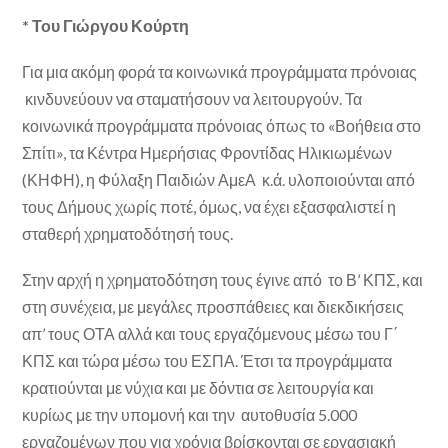
* Του Γιώργου Κούρτη
Για μια ακόμη φορά τα κοινωνικά προγράμματα πρόνοιας
κινδυνεύουν να σταματήσουν να λειτουργούν. Τα
κοινωνικά προγράμματα πρόνοιας όπως το «Βοήθεια στο
Σπίτι», τα Κέντρα Ημερήσιας Φροντίδας Ηλικιωμένων
(ΚΗΦΗ), η Φύλαξη Παιδιών ΑμεΑ κ.ά. υλοποιούνται από
τους Δήμους χωρίς ποτέ, όμως, να έχει εξασφαλιστεί η
σταθερή χρηματοδότησή τους.
Στην αρχή η χρηματοδότηση τους έγινε από το Β’ ΚΠΣ, και
στη συνέχεια, με μεγάλες προσπάθειες και διεκδικήσεις
απ’ τους ΟΤΑ αλλά και τους εργαζόμενους μέσω του Γ΄
ΚΠΣ και τώρα μέσω του ΕΣΠΑ. Έτσι τα προγράμματα
κρατιούνται με νύχια και με δόντια σε λειτουργία και
κυρίως με την υπομονή και την αυτοθυσία 5.000
εργαζομένων που για χρόνια βρίσκονται σε εργασιακή