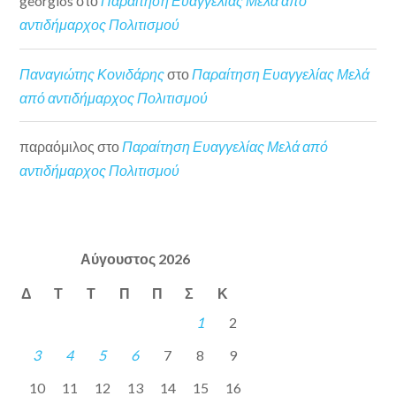
georgios
στο
Παραίτηση Ευαγγελίας Μελά από
αντιδήμαρχος Πολιτισμού
Παναγιώτης Κονιδάρης
στο
Παραίτηση Ευαγγελίας Μελά
από αντιδήμαρχος Πολιτισμού
παραόμιλος
στο
Παραίτηση Ευαγγελίας Μελά από
αντιδήμαρχος Πολιτισμού
Αύγουστος 2026
Δ
Τ
Τ
Π
Π
Σ
Κ
1
2
3
4
5
6
7
8
9
10
11
12
13
14
15
16