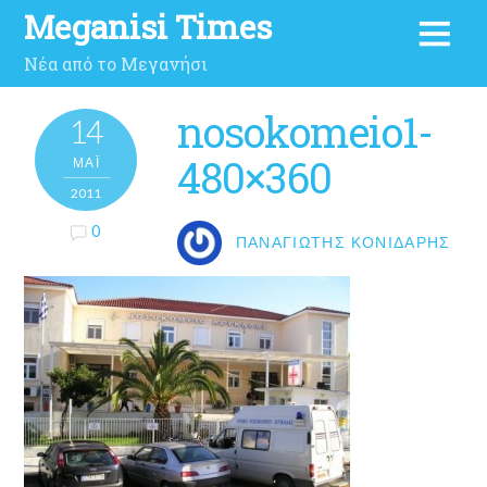
Meganisi Times
Νέα από το Μεγανήσι
nosokomeio1-
14
480×360
ΜΑΪ́
2011
0
ΠΑΝΑΓΙΏΤΗΣ ΚΟΝΙΔΆΡΗΣ