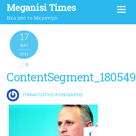
Meganisi Times
Νέα από το Μεγανήσι
17
ΜΑΪ́
2011
0
ContentSegment_18054
ΠΑΝΑΓΙΏΤΗΣ ΚΟΝΙΔΆΡΗΣ