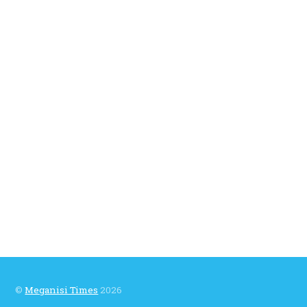
©
Meganisi Times
2026